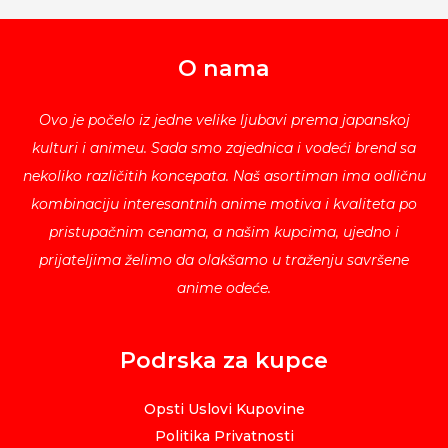
O nama
Ovo je počelo iz jedne velike ljubavi prema japanskoj
kulturi i animeu. Sada smo zajednica i vodeći brend sa
nekoliko različitih koncepata. Naš asortiman ima odličnu
kombinaciju interesantnih anime motiva i kvaliteta po
pristupačnim cenama, a našim kupcima, ujedno i
prijateljima želimo da olakšamo u traženju savršene
anime odeće.
Podrska za kupce
Opsti Uslovi Kupovine
Politika Privatnosti