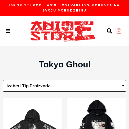
Пређи
ISKORISTI KOD : AS10 I OSTVARI 10% POPUSTA NA
на
SVOJU PORUDZBINU
садржај
Tokyo Ghoul
Izaberi Tip Proizvoda