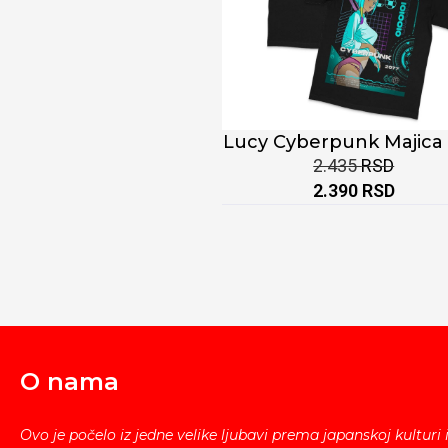
Lucy Cyberpunk Majica
2.435
RSD
2.390
RSD
O nama
Ovo je počelo iz jedne velike ljubavi prema japanskoj kulturi 