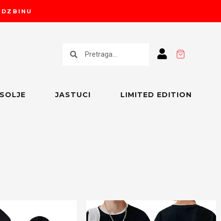
RUDZBINU
Претрага
Претрага
SOLJE
JASTUCI
LIMITED EDITION