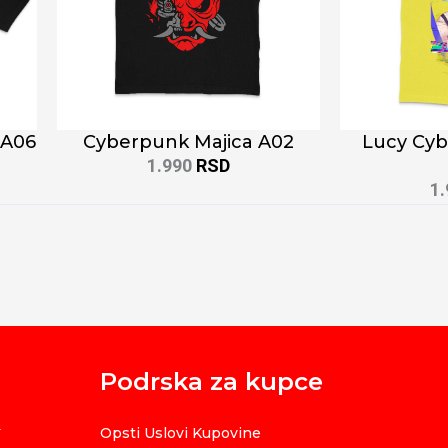
 A06
Cyberpunk Majica A02
Lucy Cyb
1.990
RSD
1
Podrska za kupce
Opsti Uslovi Kupovine
i