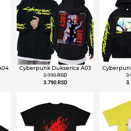
A04
Cyberpunk Dukserica A03
Cyberpunk
3.990
RSD
3
3.790
RSD
3