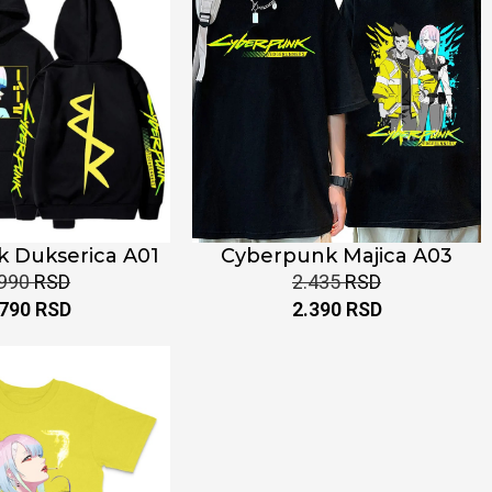
 Dukserica A01
Cyberpunk Majica A03
.990
RSD
2.435
RSD
.790
RSD
2.390
RSD