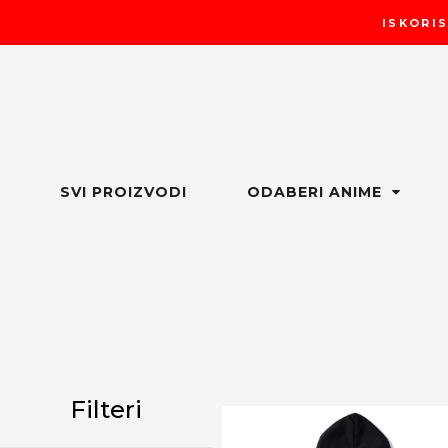
Пређи
ISKORIS
на
садржај
SVI PROIZVODI
ODABERI ANIME
Filteri