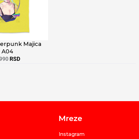
erpunk Majica
A04
.990
RSD
Mreze
Instagram