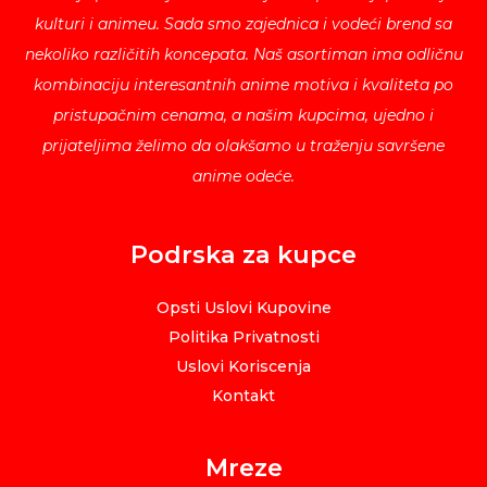
kulturi i animeu. Sada smo zajednica i vodeći brend sa
nekoliko različitih koncepata. Naš asortiman ima odličnu
kombinaciju interesantnih anime motiva i kvaliteta po
pristupačnim cenama, a našim kupcima, ujedno i
prijateljima želimo da olakšamo u traženju savršene
anime odeće.
Podrska za kupce
Opsti Uslovi Kupovine
Politika Privatnosti
Uslovi Koriscenja
Kontakt
Mreze