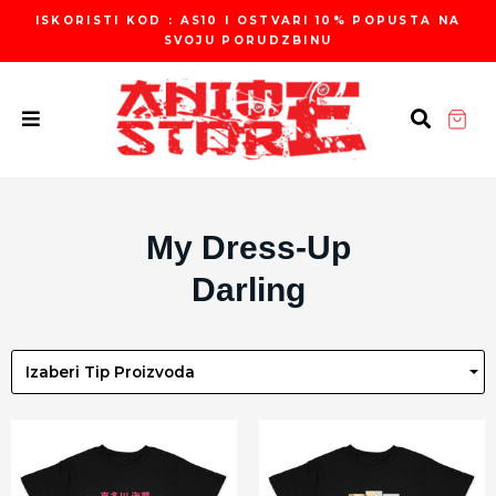
Пређи
ISKORISTI KOD : AS10 I OSTVARI 10% POPUSTA NA
на
SVOJU PORUDZBINU
садржај
My Dress-Up
Darling
Izaberi Tip Proizvoda