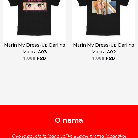
Marin My Dress-Up Darling
Marin My Dress-Up Darling
Majica A03
Majica A02
1.990
RSD
1.990
RSD
O nama
Ovo je počelo iz jedne velike ljubavi prema japanskoj