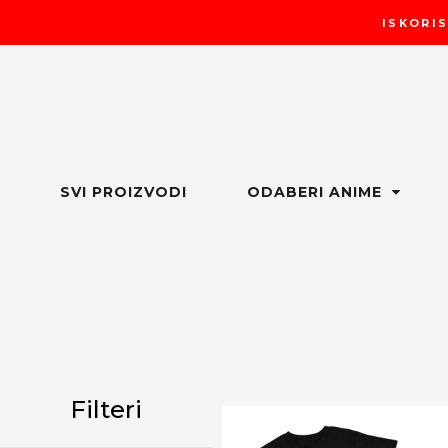
Пређи
ISKORIS
на
садржај
SVI PROIZVODI
ODABERI ANIME
Filteri