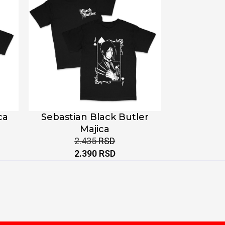
ca
Sebastian Black Butler
Majica
2.435
RSD
2.390
RSD