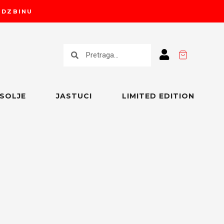
RUDZBINU
Претрага
Претрага
SOLJE
JASTUCI
LIMITED EDITION