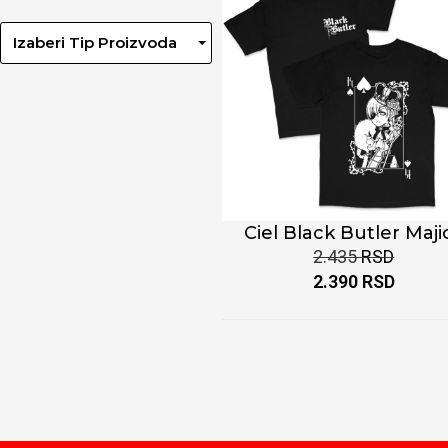
Izaberi Tip Proizvoda
Ciel Black Butler Maji
2.435
RSD
2.390
RSD