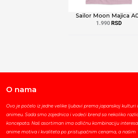
Sailor Moon Majica A
1.990
RSD
O nama
Ovo je počelo iz jedne velike ljubavi prema japanskoj kulturi 
animeu. Sada smo zajednica i vodeći brend sa nekoliko različ
koncepata. Naš asortiman ima odličnu kombinaciju interesa
anime motiva i kvaliteta po pristupačnim cenama, a našim