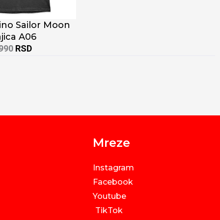
ino Sailor Moon
jica A06
.990
RSD
Mreze
Instagram
Facebook
Youtube
TikTok