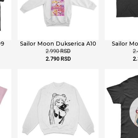
09
Sailor Moon Dukserica A10
Sailor M
2.990
RSD
2
2.790
RSD
2