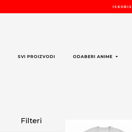
Пређи
ISKORIS
на
садржај
SVI PROIZVODI
ODABERI ANIME
Filteri