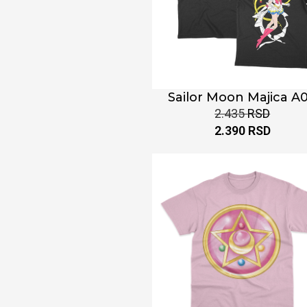
Sailor Moon Majica A
2.435
RSD
2.390
RSD