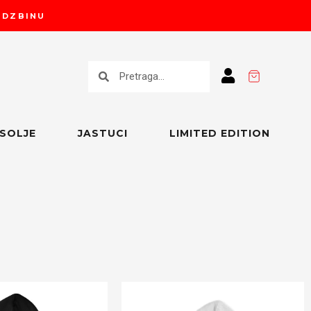
RUDZBINU
Претрага
Претрага
SOLJE
JASTUCI
LIMITED EDITION