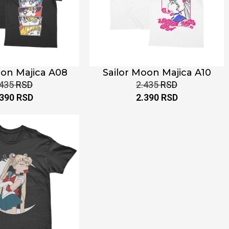
oon Majica A08
Sailor Moon Majica A10
.435
RSD
2.435
RSD
.390
RSD
2.390
RSD