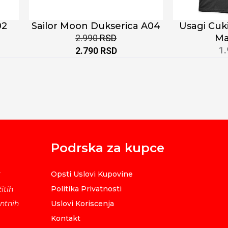
02
Sailor Moon Dukserica A04
Usagi Cuk
2.990
RSD
Ma
1
2.790
RSD
Podrska za kupce
Opsti Uslovi Kupovine
i
Politika Privatnosti
itih
ntnih
Uslovi Koriscenja
Kontakt