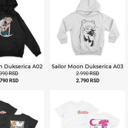
n Dukserica A02
Sailor Moon Dukserica A03
.990
RSD
2.990
RSD
.790
RSD
2.790
RSD