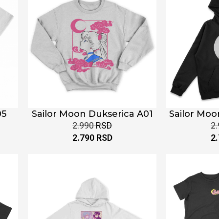
05
Sailor Moon Dukserica A01
Sailor Moo
2.990
RSD
2
2.790
RSD
2