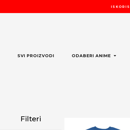
Пређи
ISKORIS
на
садржај
SVI PROIZVODI
ODABERI ANIME
Filteri