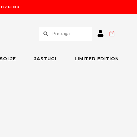
RUDZBINU
Претрага
Претрага
SOLJE
JASTUCI
LIMITED EDITION