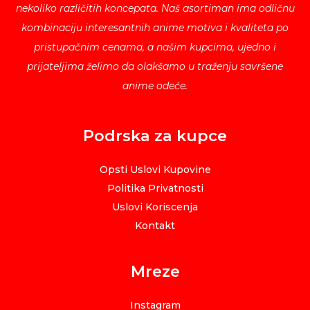
nekoliko različitih koncepata. Naš asortiman ima odličnu
kombinaciju interesantnih anime motiva i kvaliteta po
pristupačnim cenama, a našim kupcima, ujedno i
prijateljima želimo da olakšamo u traženju savršene
anime odeće.
Podrska za kupce
Opsti Uslovi Kupovine
Politika Privatnosti
Uslovi Koriscenja
Kontakt
Mreze
Instagram