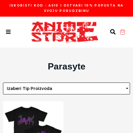
Пређи
ISKORISTI KOD : AS10 I OSTVARI 10% POPUSTA NA
на
SVOJU PORUDZBINU
садржај
Parasyte
Izaberi Tip Proizvoda