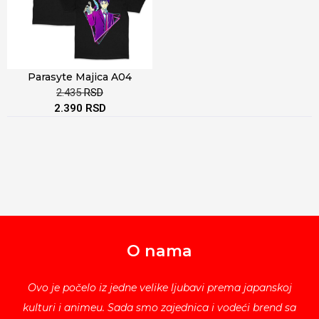
Parasyte Majica A04
2.435
RSD
2.390
RSD
O nama
Ovo je počelo iz jedne velike ljubavi prema japanskoj
kulturi i animeu. Sada smo zajednica i vodeći brend sa