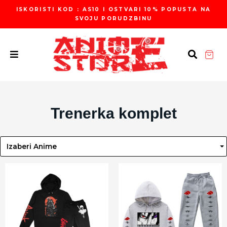
Пређи
ISKORISTI KOD : AS10 I OSTVARI 10% POPUSTA NA
на
SVOJU PORUDZBINU
садржај
Trenerka komplet
Izaberi Anime