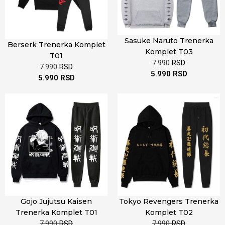
Sasuke Naruto Trenerka
Berserk Trenerka Komplet
Komplet T03
T01
7.990
RSD
7.990
RSD
5.990
RSD
5.990
RSD
Gojo Jujutsu Kaisen
Tokyo Revengers Trenerka
Trenerka Komplet T01
Komplet T02
7.990
RSD
7.990
RSD