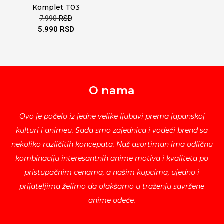
Komplet T03
7.990
RSD
5.990
RSD
O nama
Ovo je počelo iz jedne velike ljubavi prema japanskoj
kulturi i animeu. Sada smo zajednica i vodeći brend sa
nekoliko različitih koncepata. Naš asortiman ima odličnu
kombinaciju interesantnih anime motiva i kvaliteta po
pristupačnim cenama, a našim kupcima, ujedno i
prijateljima želimo da olakšamo u traženju savršene
anime odeće.