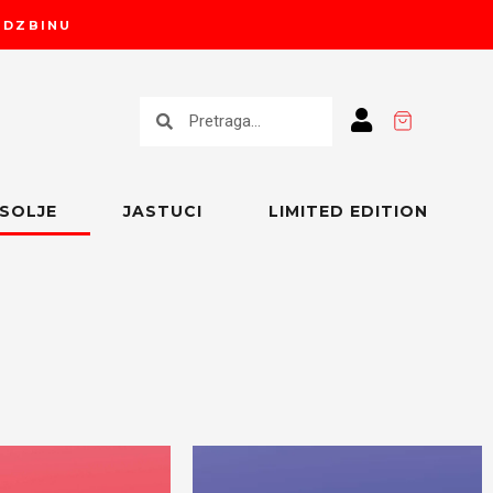
RUDZBINU
Претрага
Претрага
SOLJE
JASTUCI
LIMITED EDITION