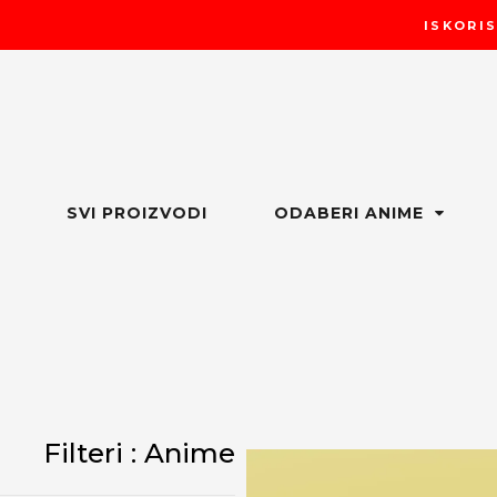
Пређи
ISKORIS
на
садржај
SVI PROIZVODI
ODABERI ANIME
Filteri : Anime