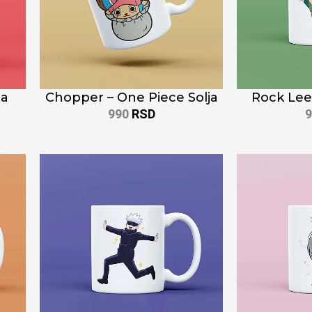
ja
Chopper – One Piece Solja
Rock Lee 
990
RSD