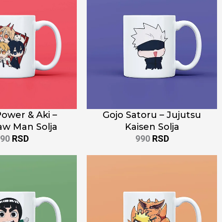
Power & Aki –
Gojo Satoru – Jujutsu
aw Man Solja
Kaisen Solja
990
RSD
990
RSD