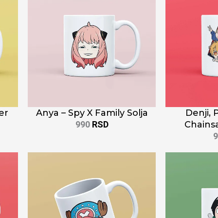
er
Anya – Spy X Family Solja
Denji, 
990
RSD
Chains