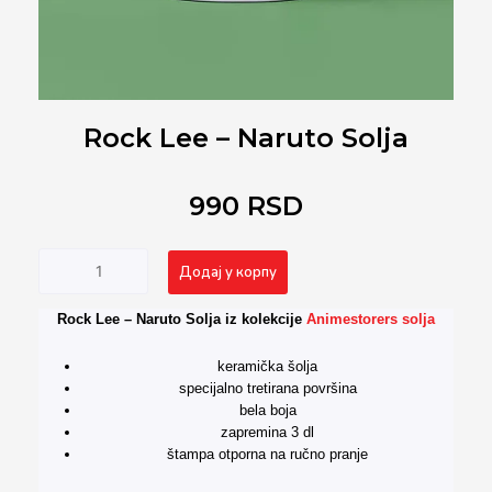
Rock Lee – Naruto Solja
990
RSD
Rock
Alternative:
Додај у корпу
Lee
-
Rock Lee – Naruto Solja iz kolekcije
Animestorers solja
Naruto
Solja
keramička šolja
количина
specijalno tretirana površina
bela boja
zapremina 3 dl
štampa otporna na ručno pranje