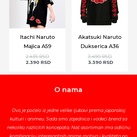
Itachi Naruto
Akatsuki Naruto
Majica A59
Dukserica A36
2.435
RSD
3.490
RSD
2.390
RSD
3.390
RSD
O nama
Ovo je počelo iz jedne velike ljubavi prema japanskoj
kulturi i animeu. Sada smo zajednica i vodeći brend sa
nekoliko različitih koncepata. Naš asortiman ima odličnu
kombinaciju interesantnih anime motiva i kvaliteta po