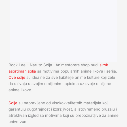
Rock Lee – Naruto Solja . Animestorers shop nudi
sirok
asortiman solja
sa motivima popularnih anime likova i serija.
Ove solje
su idealne za sve ljubitelje anime kulture koji zele
da uzivaju u svojim omiljenim napicima uz svoje omiljene
anime likove.
Solje
su napravljene od visokokvalitetnih materijala koji
garantuju dugotrajnost i izdržljivost, a istovremeno pruzaju i
atraktivan izgled sa motivima koji su prepoznatljive za anime
univerzum.