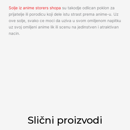
Solje iz anime storers shopa
su takodje odlican poklon za
prijatelje ili porodicu koji dele istu strast prema anime-u. Uz
ove solje, svako ce moci da uziva u svom omiljenom napitku
uz svoj omiljeni anime lik ili scenu na jedinstven i atraktivan
nacin.
Slični proizvodi