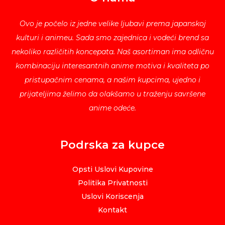
Ovo je počelo iz jedne velike ljubavi prema japanskoj
kulturi i animeu. Sada smo zajednica i vodeći brend sa
nekoliko različitih koncepata. Naš asortiman ima odličnu
kombinaciju interesantnih anime motiva i kvaliteta po
pristupačnim cenama, a našim kupcima, ujedno i
prijateljima želimo da olakšamo u traženju savršene
anime odeće.
Podrska za kupce
Opsti Uslovi Kupovine
Politika Privatnosti
Uslovi Koriscenja
Kontakt