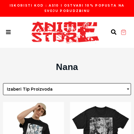
Пређи
ISKORISTI KOD : AS10 I OSTVARI 10% POPUSTA NA
на
SVOJU PORUDZBINU
садржај
Nana
Izaberi Tip Proizvoda