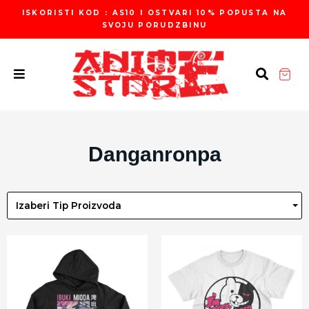
Пређи
ISKORISTI KOD : AS10 I OSTVARI 10% POPUSTA NA
на
SVOJU PORUDZBINU
садржај
Danganronpa
Izaberi Tip Proizvoda