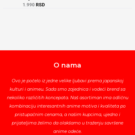
1.990
RSD
O nama
Ovo je počelo iz jedne velike ljubavi prema japanskoj
kulturi i animeu. Sada smo zajednica i vodeći brend sa
nekoliko različitih koncepata. Naš asortiman ima odličnu
kombinaciju interesantnih anime motiva i kvaliteta po
pristupačnim cenama, a našim kupcima, ujedno i
prijateljima želimo da olakšamo u traženju savršene
anime odeće.