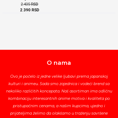
2.435
RSD
2.390
RSD
O nama
Ovo je počelo iz jedne velike ljubavi prema japanskoj
kulturi i animeu. Sada smo zajednica i vodeći brend sa
nekoliko različitih koncepata. Naš asortiman ima odličnu
kombinaciju interesantnih anime motiva i kvaliteta po
pristupačnim cenama, a našim kupcima, ujedno i
prijateljima želimo da olakšamo u traženju savršene