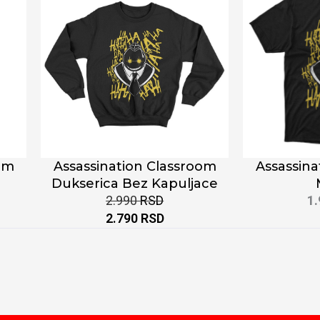
om
Assassination Classroom
Assassina
Dukserica Bez Kapuljace
2.990
RSD
1
2.790
RSD