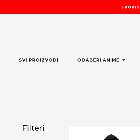
Пређи
ISKORIS
на
садржај
SVI PROIZVODI
ODABERI ANIME
Filteri