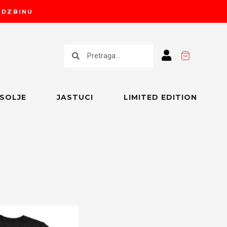
RUDZBINU
Претрага
Претрага
SOLJE
JASTUCI
LIMITED EDITION