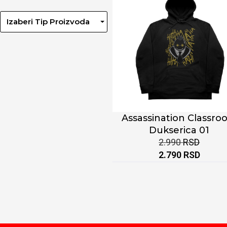
Izaberi Tip Proizvoda
Assassination Classro
Dukserica 01
2.990
RSD
2.790
RSD