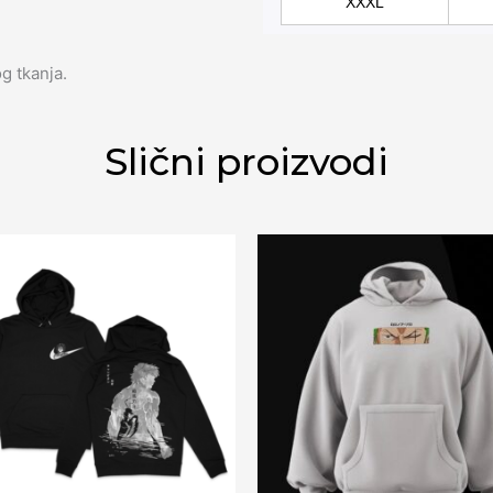
XXXL
g tkanja.
Slični proizvodi