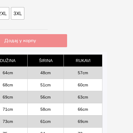
2XL
3XL
Додај у корпу
DUŽINA
ŠIRINA
RUKAVI
64cm
48cm
57cm
68cm
51cm
60cm
69cm
56cm
63cm
71cm
58cm
66cm
73cm
61cm
69cm