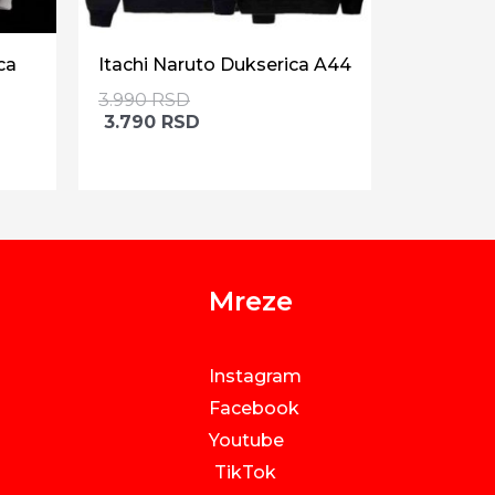
ca
Itachi Naruto Dukserica A44
3.990
RSD
3.790
RSD
Mreze
Instagram
Facebook
Youtube
TikTok