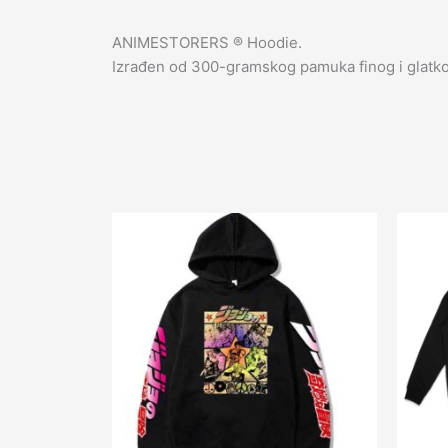
ANIMESTORERS ®️ Hoodie.
Izrađen od 300-gramskog pamuka finog i glatko