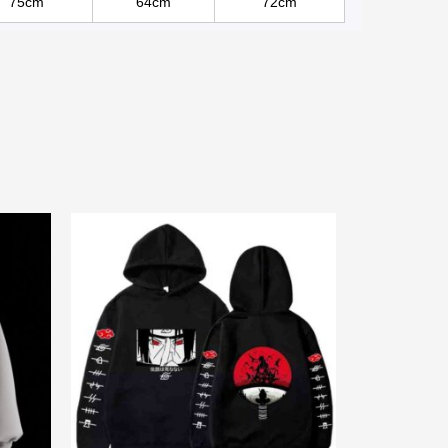
75cm
64cm
72cm