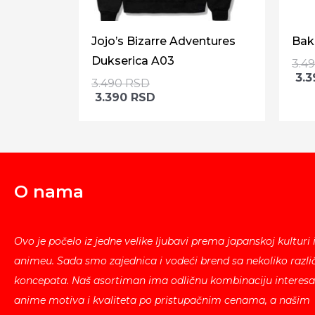
Jojo’s Bizarre Adventures
Bak
Dukserica A03
3.4
3.
3.490
RSD
3.390
RSD
O nama
Ovo je počelo iz jedne velike ljubavi prema japanskoj kulturi 
animeu. Sada smo zajednica i vodeći brend sa nekoliko različ
koncepata. Naš asortiman ima odličnu kombinaciju interesa
anime motiva i kvaliteta po pristupačnim cenama, a našim