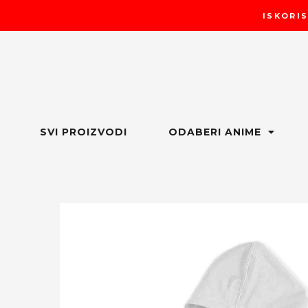
Пређи
ISKORIS
на
садржај
SVI PROIZVODI
ODABERI ANIME