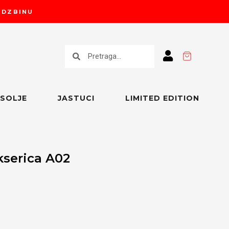
RUDZBINU
Претрага
Претрага
SOLJE
JASTUCI
LIMITED EDITION
serica A02