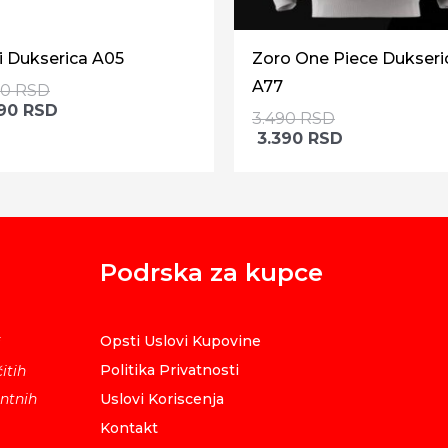
i Dukserica A05
Zoro One Piece Dukseri
A77
90
RSD
390
RSD
3.490
RSD
3.390
RSD
Podrska za kupce
Opsti Uslovi Kupovine
i
Politika Privatnosti
itih
ntnih
Uslovi Koriscenja
Kontakt