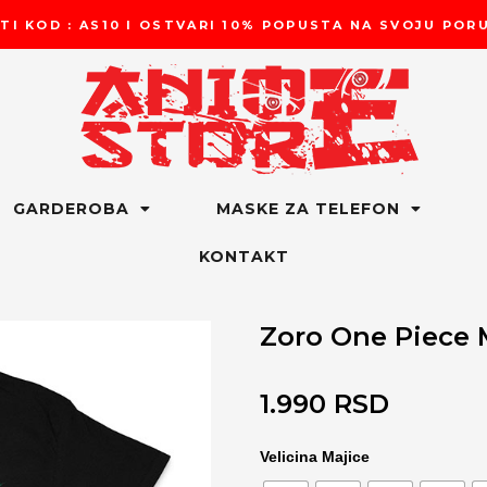
TI KOD : AS10 I OSTVARI 10% POPUSTA NA SVOJU PO
GARDEROBA
MASKE ZA TELEFON
KONTAKT
Zoro One Piece 
1.990
RSD
Zoro
Velicina Majice
One