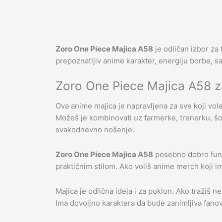
Zoro One Piece Majica A58
je odličan izbor za
prepoznatljiv anime karakter, energiju borbe, s
Zoro One Piece Majica A58 
Ova anime majica je napravljena za sve koji vol
Možeš je kombinovati uz farmerke, trenerku, šort
svakodnevno nošenje.
Zoro One Piece Majica A58
posebno dobro funk
praktičnim stilom. Ako voliš anime merch koji im
Majica je odlična ideja i za poklon. Ako tražiš 
Ima dovoljno karaktera da bude zanimljiva fanovim