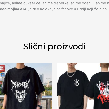
ice, anime dukserice, anime trenerke, anime odeću i anime me
iece Majica A58
je deo kolekcije za fanove u Srbiji koji žele da
Slični proizvodi