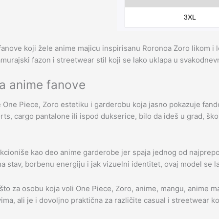
3XL
 fanove koji žele anime majicu inspirisanu Roronoa Zoro likom i
amurajski fazon i streetwear stil koji se lako uklapa u svakodne
za anime fanove
e One Piece, Zoro estetiku i garderobu koja jasno pokazuje fando
s, cargo pantalone ili ispod dukserice, bilo da ideš u grad, školu
cioniše kao deo anime garderobe jer spaja jednog od najprepozn
a stav, borbenu energiju i jak vizuelni identitet, ovaj model se 
nešto za osobu koja voli One Piece, Zoro, anime, mangu, anime ma
a, ali je i dovoljno praktična za različite casual i streetwear k