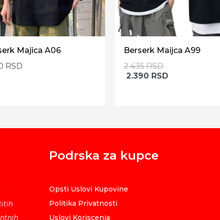
serk Majica A06
Berserk Maijca A99
90
RSD
2.435
RSD
2.390
RSD
Podrska za kupce
Opsti Uslovi Kupovine
i
Politika Privatnosti
itih
ntnih
Uslovi Koriscenja