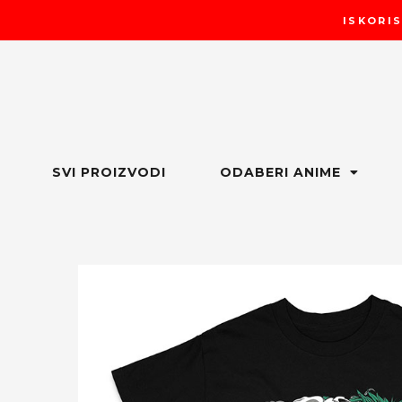
Пређи
ISKORIS
на
садржај
SVI PROIZVODI
ODABERI ANIME