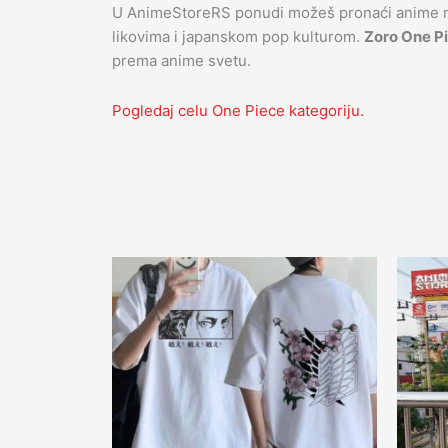
U AnimeStoreRS ponudi možeš pronaći anime maj
likovima i japanskom pop kulturom.
Zoro One P
prema anime svetu.
Pogledaj celu One Piece kategoriju.