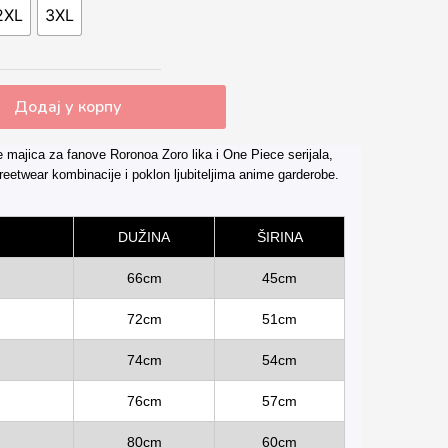
2XL
3XL
Додај у корпу
majica za fanove Roronoa Zoro lika i One Piece serijala,
eetwear kombinacije i poklon ljubiteljima anime garderobe.
DUŽINA
ŠIRINA
66cm
45cm
72cm
51cm
74cm
54cm
76cm
57cm
80cm
60cm