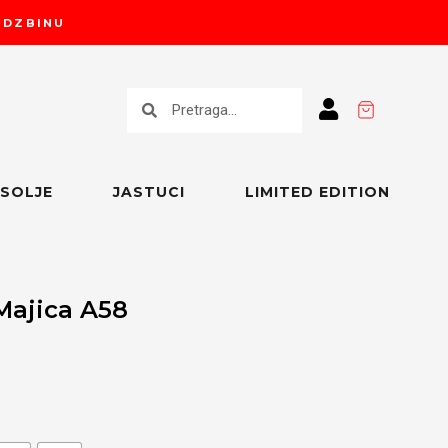
RUDZBINU
Претрага
Претрага
SOLJE
JASTUCI
LIMITED EDITION
Majica A58