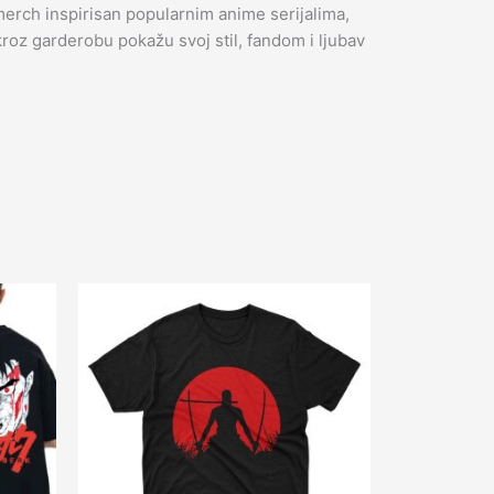
rch inspirisan popularnim anime serijalima,
 kroz garderobu pokažu svoj stil, fandom i ljubav