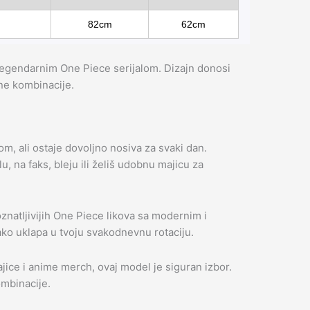
82cm
62cm
 legendarnim One Piece serijalom. Dizajn donosi
vne kombinacije.
m, ali ostaje dovoljno nosiva za svaki dan.
, na faks, bleju ili želiš udobnu majicu za
atljivijih One Piece likova sa modernim i
lako uklapa u tvoju svakodnevnu rotaciju.
jice i anime merch, ovaj model je siguran izbor.
ombinacije.