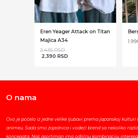
Eren Yeager Attack on Titan
Ber
Majica A34
1.9
2.435
RSD
2.390
RSD
O nama
Ovo je počelo iz jedne velike ljubavi prema japanskoj kulturi 
animeu. Sada smo zajednica i vodeći brend sa nekoliko različ
koncepata. Naš asortiman ima odličnu kombinaciju interesa