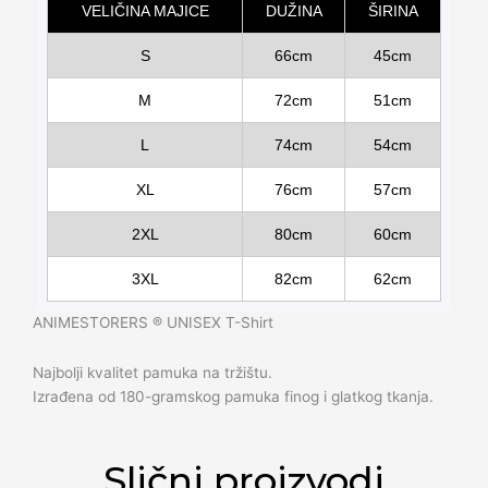
VELIČINA MAJICE
DUŽINA
ŠIRINA
S
66cm
45cm
M
72cm
51cm
L
74cm
54cm
XL
76cm
57cm
2XL
80cm
60cm
3XL
82cm
62cm
ANIMESTORERS ®️ UNISEX T-Shirt
Najbolji kvalitet pamuka na tržištu.
Izrađena od 180-gramskog pamuka finog i glatkog tkanja.
Slični proizvodi