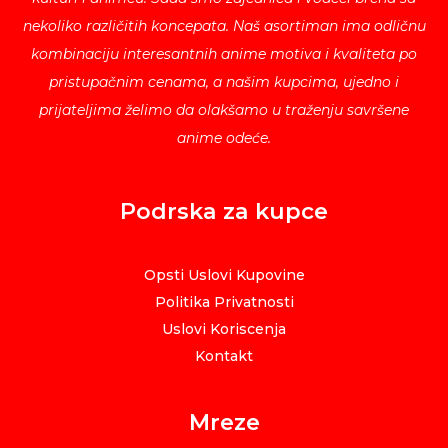
nekoliko različitih koncepata. Naš asortiman ima odličnu
kombinaciju interesantnih anime motiva i kvaliteta po
pristupačnim cenama, a našim kupcima, ujedno i
prijateljima želimo da olakšamo u traženju savršene
anime odeće.
Podrska za kupce
Opsti Uslovi Kupovine
Politika Privatnosti
Uslovi Koriscenja
Kontakt
Mreze