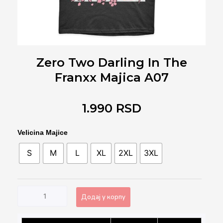
Zero Two Darling In The
Franxx Majica A07
1.990
RSD
Zero
Velicina Majice
Two
S
M
L
XL
2XL
3XL
Darling
In
The
Franxx
Додај у корпу
Majica
A07
Alternative:
количина