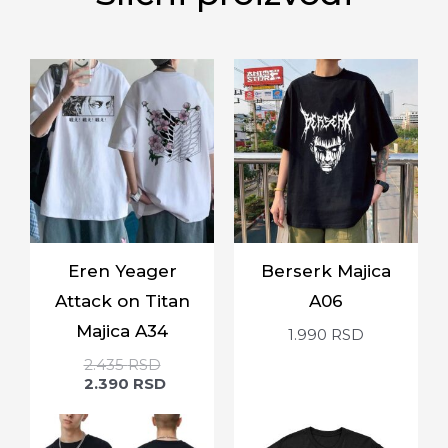
Eren Yeager
Berserk Majica
Attack on Titan
A06
Majica A34
1.990
RSD
2.435
RSD
2.390
RSD