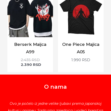
Berserk Maijca
One Piece Majica
A99
A05
2.435
RSD
1.990
RSD
2.390
RSD
O nama
Ovo je počelo iz jedne velike ljubavi prema japanskoj
kulturi i animeu. Sada smo zajednica i vodeći brend sa