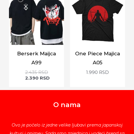
Berserk Maijca
One Piece Majica
A99
A05
2.435
RSD
1.990
RSD
2.390
RSD
O nama
Ovo je počelo iz jedne velike ljubavi prema japanskoj
kulturi i animeu. Sada smo zajednica i vodeći brend sa