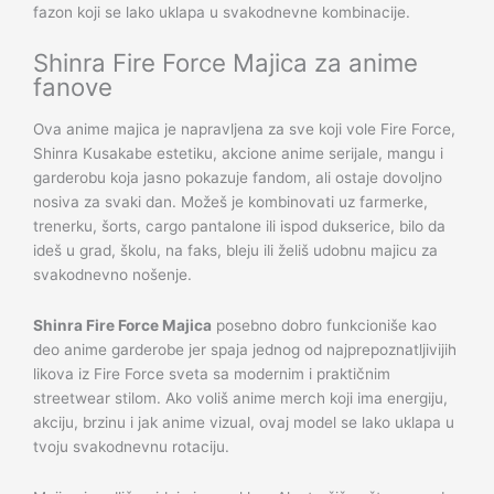
fazon koji se lako uklapa u svakodnevne kombinacije.
Shinra Fire Force Majica za anime
fanove
Ova anime majica je napravljena za sve koji vole Fire Force,
Shinra Kusakabe estetiku, akcione anime serijale, mangu i
garderobu koja jasno pokazuje fandom, ali ostaje dovoljno
nosiva za svaki dan. Možeš je kombinovati uz farmerke,
trenerku, šorts, cargo pantalone ili ispod dukserice, bilo da
ideš u grad, školu, na faks, bleju ili želiš udobnu majicu za
svakodnevno nošenje.
Shinra Fire Force Majica
posebno dobro funkcioniše kao
deo anime garderobe jer spaja jednog od najprepoznatljivijih
likova iz Fire Force sveta sa modernim i praktičnim
streetwear stilom. Ako voliš anime merch koji ima energiju,
akciju, brzinu i jak anime vizual, ovaj model se lako uklapa u
tvoju svakodnevnu rotaciju.