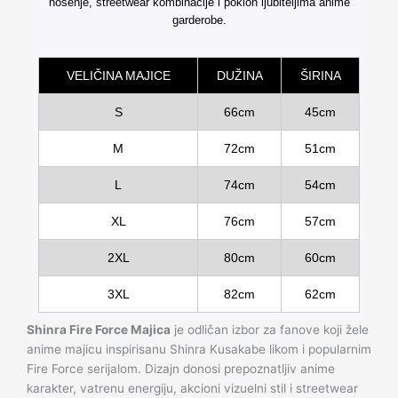
nošenje, streetwear kombinacije i poklon ljubiteljima anime
garderobe.
VELIČINA MAJICE
DUŽINA
ŠIRINA
S
66cm
45cm
M
72cm
51cm
L
74cm
54cm
XL
76cm
57cm
2XL
80cm
60cm
3XL
82cm
62cm
Shinra Fire Force Majica
je odličan izbor za fanove koji žele
anime majicu inspirisanu Shinra Kusakabe likom i popularnim
Fire Force serijalom. Dizajn donosi prepoznatljiv anime
karakter, vatrenu energiju, akcioni vizuelni stil i streetwear