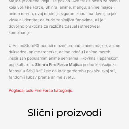
Majica je odlična ideja i za poklon. Ako tražiš nešto za osobu
koja voli Fire Force, Shinra, anime, mangu, anime majice i
anime merch, ovaj model je siguran izbor. Ima dovoljno jak
vizuelni identitet da bude zanimljiva fanovima, ali je i
dovoljno praktična za različite casual i streetwear
kombinacije.
U AnimeStoreRS ponudi možeš pronaći anime majice, anime
dukserice, anime trenerke, anime odeću i anime merch
inspirisan popularnim anime serijalima, likovima i japanskom
pop kulturom.
Shinra Fire Force Majica
je deo kolekcije za
fanove u Srbiji koji žele da kroz garderobu pokažu svoj stil,
fandom i ljubav prema anime svetu.
Pogledaj celu Fire Force kategoriju.
Slični proizvodi