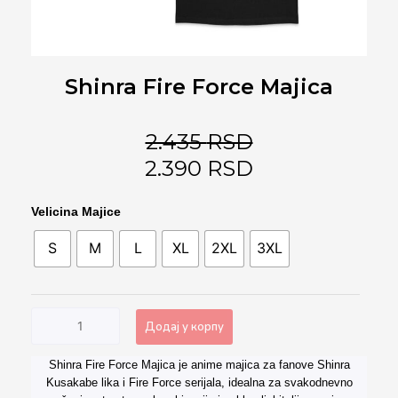
Shinra Fire Force Majica
2.435
RSD
2.390
RSD
Shinra
Velicina Majice
Fire
S
M
L
XL
2XL
3XL
Force
Majica
количина
Додај у корпу
Shinra Fire Force Majica je anime majica za fanove Shinra
Alternative:
Kusakabe lika i Fire Force serijala, idealna za svakodnevno