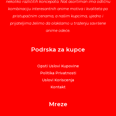
nekoliko različitih koncepata. Naš asortiman ima odličnu
kombinaciju interesantnih anime motiva i kvaliteta po
pristupačnim cenama, a našim kupcima, ujedno i
prijateljima želimo da olakšamo u traženju savršene
anime odeće.
Podrska za kupce
Opsti Uslovi Kupovine
Politika Privatnosti
Uslovi Koriscenja
Kontakt
Mreze