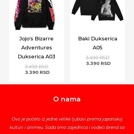
Jojo’s Bizarre
Baki Dukserica
Adventures
A05
Dukserica A03
3.490
RSD
3.390
RSD
3.490
RSD
3.390
RSD
O nama
Ovo je počelo iz jedne velike ljubavi prema japanskoj
kulturi i animeu. Sada smo zajednica i vodeći brend sa