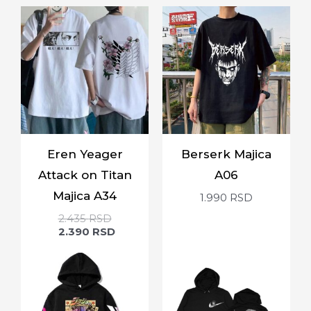
Eren Yeager
Berserk Majica
Attack on Titan
A06
Majica A34
1.990
RSD
2.435
RSD
2.390
RSD