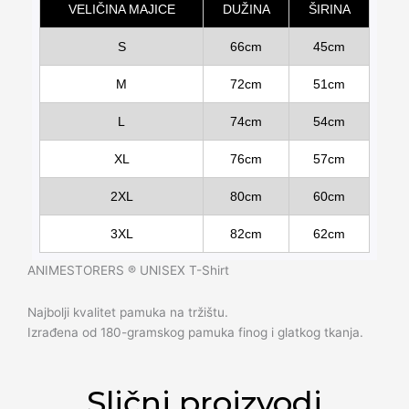
VELIČINA MAJICE
DUŽINA
ŠIRINA
S
66cm
45cm
M
72cm
51cm
L
74cm
54cm
XL
76cm
57cm
2XL
80cm
60cm
3XL
82cm
62cm
ANIMESTORERS ®️ UNISEX T-Shirt
Najbolji kvalitet pamuka na tržištu.
Izrađena od 180-gramskog pamuka finog i glatkog tkanja.
Slični proizvodi