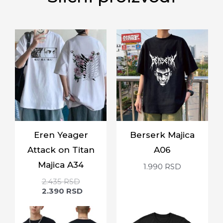
Eren Yeager
Berserk Majica
Attack on Titan
A06
Majica A34
1.990
RSD
2.435
RSD
2.390
RSD