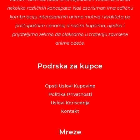
nekoliko različitih koncepata. Naš asortiman ima odličnu
kombinaciju interesantnih anime motiva i kvaliteta po
pristupačnim cenama, a našim kupcima, ujedno i
prijateljima želimo da olakšamo u traženju savršene
anime odeće.
Podrska za kupce
Opsti Uslovi Kupovine
Politika Privatnosti
Uslovi Koriscenja
Kontakt
Mreze