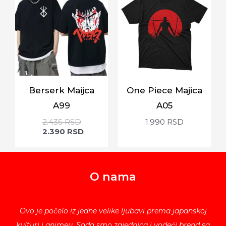
Berserk Maijca
One Piece Majica
A99
A05
2.435
RSD
1.990
RSD
2.390
RSD
O nama
Ovo je počelo iz jedne velike ljubavi prema japanskoj
kulturi i animeu. Sada smo zajednica i vodeći brend sa