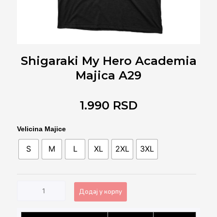
Shigaraki My Hero Academia
Majica A29
1.990
RSD
Shigaraki
Velicina Majice
My
S
M
L
XL
2XL
3XL
Hero
Academia
Majica
A29
Додај у корпу
количина
Alternative: