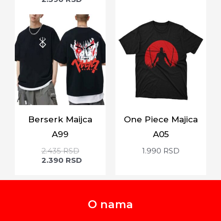
Berserk Maijca
One Piece Majica
A99
A05
2.435
RSD
1.990
RSD
2.390
RSD
O nama