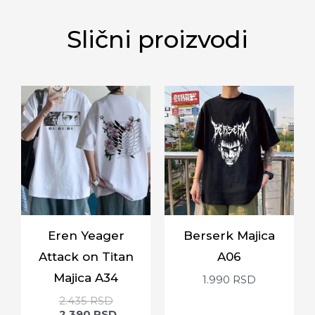
Slični proizvodi
Eren Yeager
Berserk Majica
Attack on Titan
A06
Majica A34
1.990
RSD
2.435
RSD
2.390
RSD