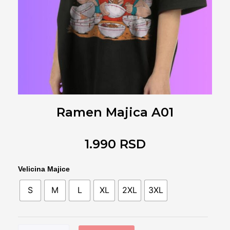
Ramen Majica A01
1.990
RSD
Ramen
Velicina Majice
Majica
S
M
L
XL
2XL
3XL
A01
количина