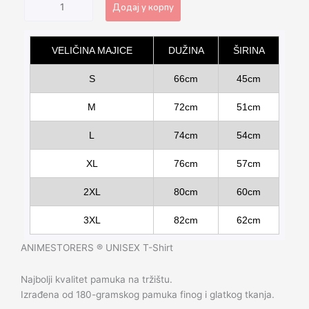
Додај у корпу
Alternative:
VELIČINA MAJICE
DUŽINA
ŠIRINA
S
66cm
45cm
M
72cm
51cm
L
74cm
54cm
XL
76cm
57cm
2XL
80cm
60cm
3XL
82cm
62cm
ANIMESTORERS ®️ UNISEX T-Shirt
Najbolji kvalitet pamuka na tržištu.
Izrađena od 180-gramskog pamuka finog i glatkog tkanja.