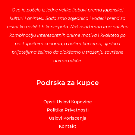
Ovo je počelo iz jedne velike ljubavi prema japanskoj
kulturi i animeu. Sada smo zajednica i vodeći brend sa
nekoliko različitih koncepata. Naš asortiman ima odličnu
kombinaciju interesantnih anime motiva i kvaliteta po
pristupačnim cenama, a našim kupcima, ujedno i
prijateljima želimo da olakšamo u traženju savršene
anime odeće.
Podrska za kupce
Opsti Uslovi Kupovine
Politika Privatnosti
Uslovi Koriscenja
Kontakt