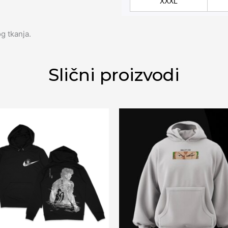
XXXL
g tkanja.
Slični proizvodi