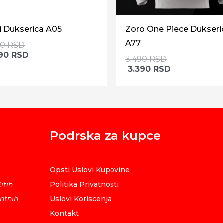
i Dukserica A05
Zoro One Piece Dukseri
A77
90
RSD
390
RSD
3.490
RSD
3.390
RSD
Podrska za kupce
Opsti Uslovi Kupovine
i
Politika Privatnosti
itih
ntnih
Uslovi Koriscenja
Kontakt