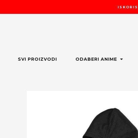
Пређи
ISKORIS
на
садржај
SVI PROIZVODI
ODABERI ANIME