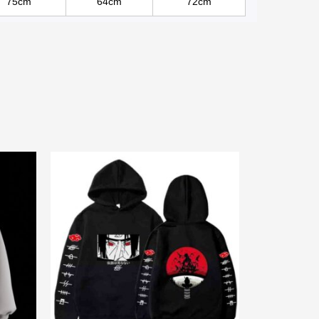
75cm
64cm
72cm