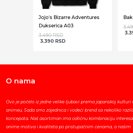
Jojo’s Bizarre Adventures
Bak
Dukserica A03
3.4
3.
3.490
RSD
3.390
RSD
O nama
Ovo je počelo iz jedne velike ljubavi prema japanskoj kulturi 
animeu. Sada smo zajednica i vodeći brend sa nekoliko različ
koncepata. Naš asortiman ima odličnu kombinaciju interesa
anime motiva i kvaliteta po pristupačnim cenama, a našim