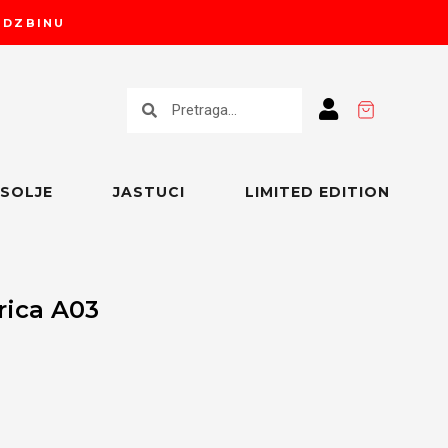
RUDZBINU
Претрага
Претрага
SOLJE
JASTUCI
LIMITED EDITION
ica A03