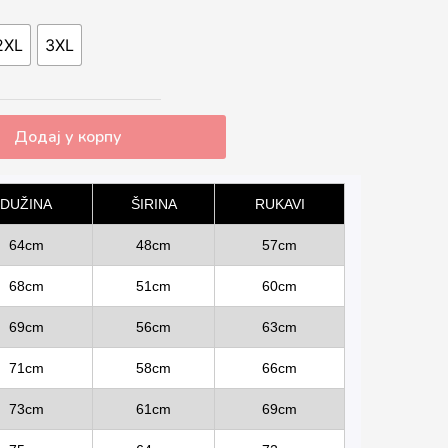
2XL
3XL
Додај у корпу
DUŽINA
ŠIRINA
RUKAVI
64cm
48cm
57cm
68cm
51cm
60cm
69cm
56cm
63cm
71cm
58cm
66cm
73cm
61cm
69cm