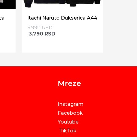
ca
Itachi Naruto Dukserica A44
3.990
RSD
3.790
RSD
Mreze
Instagram
Facebook
Youtube
TikTok