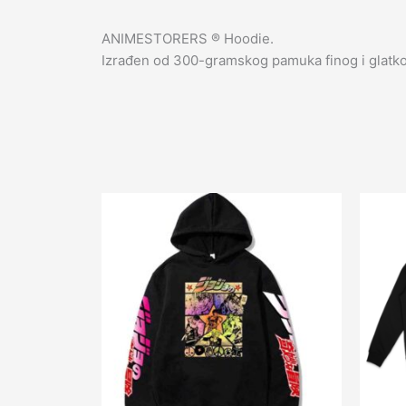
ANIMESTORERS ®️ Hoodie.
Izrađen od 300-gramskog pamuka finog i glatko