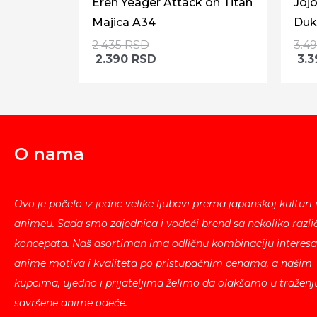
Eren Yeager Attack on Titan
Jojo
Majica A34
Duk
2.435
RSD
3.4
2.390
RSD
3.
O nama
Ovo je počelo iz jedne velike ljubavi prema japanskoj kulturi 
animeu. Sada smo zajednica i vodeći brend sa nekoliko različ
koncepata. Naš asortiman ima odličnu kombinaciju interesa
anime motiva i kvaliteta po pristupačnim cenama, a našim
kupcima, ujedno i prijateljima želimo da olakšamo u traženj
savršene anime odeće.