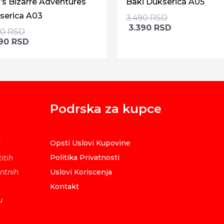
’s Bizarre Adventures
Baki Dukserica A05
serica A03
3.490
RSD
3.390
RSD
90
RSD
390
RSD
Podrska za kupce
Opsti Uslovi Kupovine
i
Politika Privatnosti
itih
ntnih
Uslovi Koriscenja
Kontakt
u