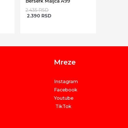
Berserk Maijca A99
2.435
RSD
2.390
RSD
Mreze
Instagram
Facebook
Youtube
TikTok