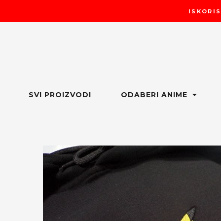
Пређи
ISKORIS
на
садржај
SVI PROIZVODI
ODABERI ANIME