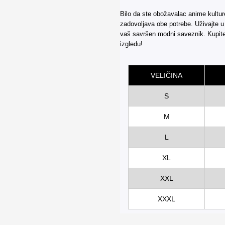
Bilo da ste obožavalac anime kulture 
zadovoljava obe potrebe. Uživajte u
vaš savršen modni saveznik. Kupit
izgledu!
VELIČINA
S
M
L
XL
XXL
XXXL