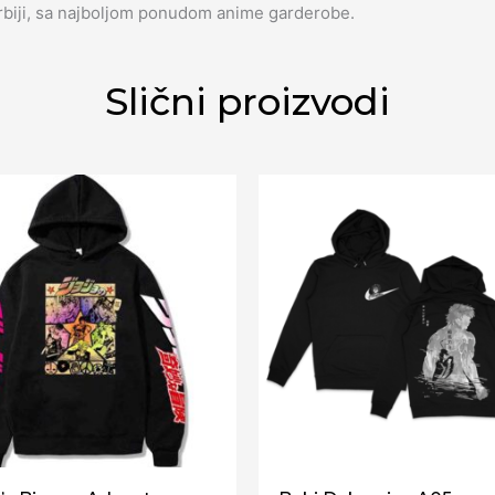
biji, sa najboljom ponudom anime garderobe.
Slični proizvodi