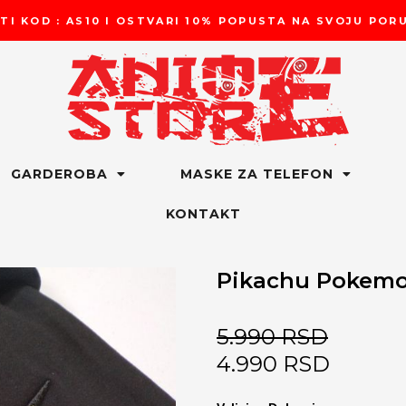
TI KOD : AS10 I OSTVARI 10% POPUSTA NA SVOJU PO
GARDEROBA
MASKE ZA TELEFON
KONTAKT
Pikachu Pokemo
5.990
RSD
4.990
RSD