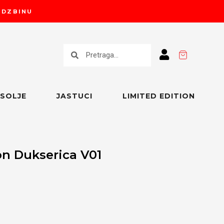
RUDZBINU
Претрага
Претрага
SOLJE
JASTUCI
LIMITED EDITION
n Dukserica V01