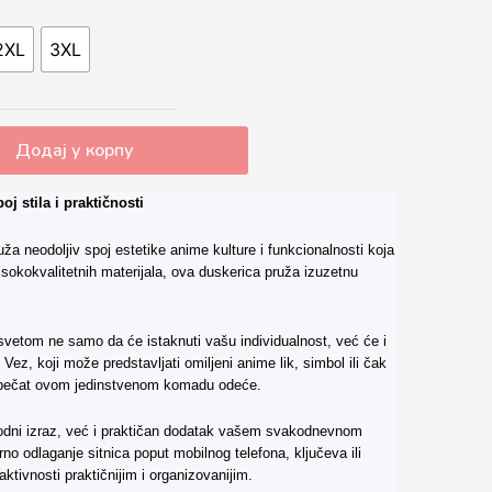
2XL
3XL
Додај у корпу
j stila i praktičnosti
 neodoljiv spoj estetike anime kulture i funkcionalnosti koja
isokokvalitetnih materijala, ova duskerica pruža izuzetnu
 svetom ne samo da će istaknuti vašu individualnost, već će i
Vez, koji može predstavljati omiljeni anime lik, simbol ili čak
ni pečat ovom jedinstvenom komadu odeće.
dni izraz, već i praktičan dodatak vašem svakodnevnom
rno odlaganje sitnica poput mobilnog telefona, ključeva ili
ktivnosti praktičnijim i organizovanijim.