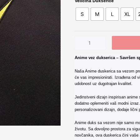
Pikachu
Velicina Dukserice
Pokemon
S
M
L
XL
Dukserica
V01
количина
Alternative:
Anime vez dukserica – Savršen spo
Naša Anime duskerica sa vezom pruža
će vas impresionirati. Izrađena od v
udobnost uz dugotrajan kvalitet.
Jedinstveni dizajn inspirisan anime
dodatno oplemeniti vaš modni izraz. 
personalizovani dizajn, dodaje lič
Anime duks sa vezom nije samo mo
životu. Sa dovoljno prostora za sigu
novčanika, ova duskerica čini vaše a