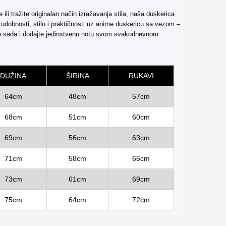
ili tražite originalan način izražavanja stila, naša duskerica
 udobnosti, stilu i praktičnosti uz anime duskericu sa vezom –
e sada i dodajte jedinstvenu notu svom svakodnevnom
DUŽINA
ŠIRINA
RUKAVI
64cm
48cm
57cm
68cm
51cm
60cm
69cm
56cm
63cm
71cm
58cm
66cm
73cm
61cm
69cm
75cm
64cm
72cm