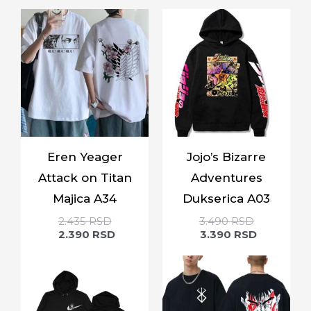
Eren Yeager
Jojo’s Bizarre
Attack on Titan
Adventures
Majica A34
Dukserica A03
2.435
RSD
3.490
RSD
2.390
RSD
3.390
RSD