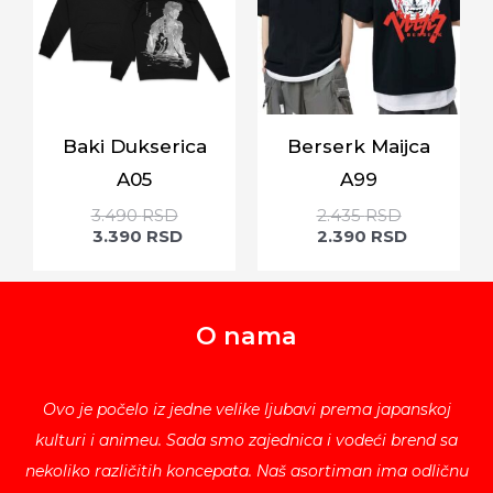
Baki Dukserica
Berserk Maijca
A05
A99
3.490
RSD
2.435
RSD
3.390
RSD
2.390
RSD
O nama
Ovo je počelo iz jedne velike ljubavi prema japanskoj
kulturi i animeu. Sada smo zajednica i vodeći brend sa
nekoliko različitih koncepata. Naš asortiman ima odličnu