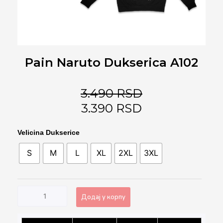
Pain Naruto Dukserica A102
3.490
RSD
3.390
RSD
Pain
Velicina Dukserice
Naruto
S
M
L
XL
2XL
3XL
Dukserica
A102
количина
Додај у корпу
Alternative: