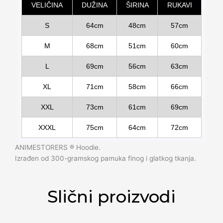
VELIČINA
DUŽINA
ŠIRINA
RUKAVI
S
64cm
48cm
57cm
M
68cm
51cm
60cm
L
69cm
56cm
63cm
XL
71cm
58cm
66cm
XXL
73cm
61cm
69cm
XXXL
75cm
64cm
72cm
ANIMESTORERS ®️ Hoodie.
Izrađen od 300-gramskog pamuka finog i glatkog tkanja.
Slični proizvodi