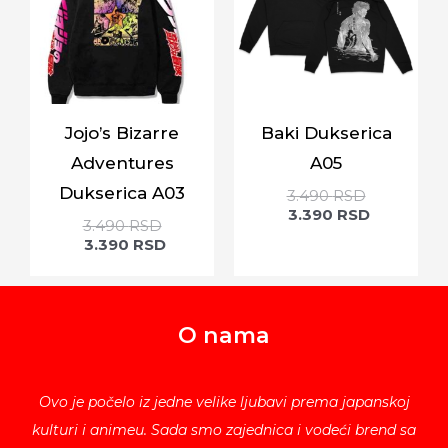
Jojo’s Bizarre
Baki Dukserica
Adventures
A05
Dukserica A03
3.490
RSD
3.390
RSD
3.490
RSD
3.390
RSD
O nama
Ovo je počelo iz jedne velike ljubavi prema japanskoj
kulturi i animeu. Sada smo zajednica i vodeći brend sa