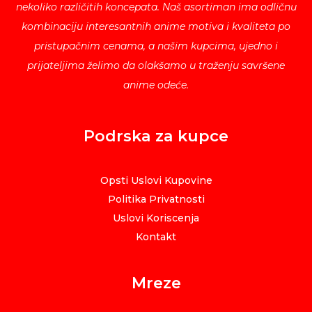
nekoliko različitih koncepata. Naš asortiman ima odličnu
kombinaciju interesantnih anime motiva i kvaliteta po
pristupačnim cenama, a našim kupcima, ujedno i
prijateljima želimo da olakšamo u traženju savršene
anime odeće.
Podrska za kupce
Opsti Uslovi Kupovine
Politika Privatnosti
Uslovi Koriscenja
Kontakt
Mreze