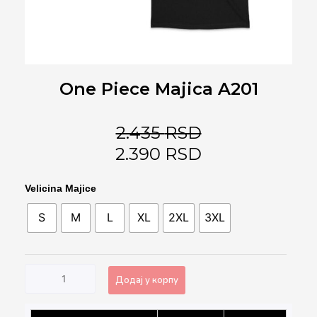
One Piece Majica A201
2.435
RSD
2.390
RSD
One
Velicina Majice
Piece
S
M
L
XL
2XL
3XL
Majica
A201
количина
Додај у корпу
Alternative: