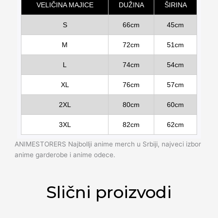
VELIČINA MAJICE
DUŽINA
ŠIRINA
S
66cm
45cm
M
72cm
51cm
L
74cm
54cm
XL
76cm
57cm
2XL
80cm
60cm
3XL
82cm
62cm
ANIMESTORERS Najbollji anime merch u Srbiji, najveci izbor
anime garderobe i anime odece.
Slični proizvodi