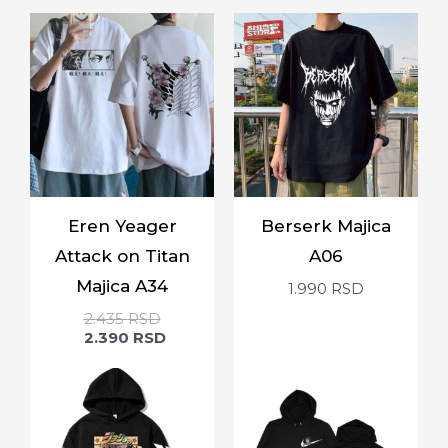
Eren Yeager
Berserk Majica
Attack on Titan
A06
Majica A34
1.990
RSD
2.435
RSD
2.390
RSD