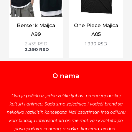
Berserk Maijca
One Piece Majica
A99
A05
2.435
RSD
1.990
RSD
2.390
RSD
O nama
Ovo je počelo iz jedne velike ljubavi prema japanskoj
kulturi i animeu. Sada smo zajednica i vodeći brend sa
nekoliko različitih koncepata. Naš asortiman ima odličnu
kombinaciju interesantnih anime motiva i kvaliteta po
pristupačnim cenama, a našim kupcima, ujedno i