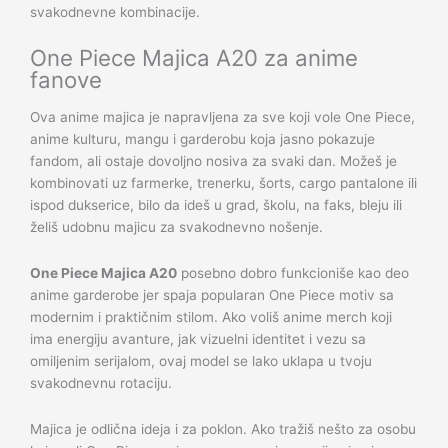
svakodnevne kombinacije.
One Piece Majica A20 za anime
fanove
Ova anime majica je napravljena za sve koji vole One Piece,
anime kulturu, mangu i garderobu koja jasno pokazuje
fandom, ali ostaje dovoljno nosiva za svaki dan. Možeš je
kombinovati uz farmerke, trenerku, šorts, cargo pantalone ili
ispod dukserice, bilo da ideš u grad, školu, na faks, bleju ili
želiš udobnu majicu za svakodnevno nošenje.
One Piece Majica A20
posebno dobro funkcioniše kao deo
anime garderobe jer spaja popularan One Piece motiv sa
modernim i praktičnim stilom. Ako voliš anime merch koji
ima energiju avanture, jak vizuelni identitet i vezu sa
omiljenim serijalom, ovaj model se lako uklapa u tvoju
svakodnevnu rotaciju.
Majica je odlična ideja i za poklon. Ako tražiš nešto za osobu