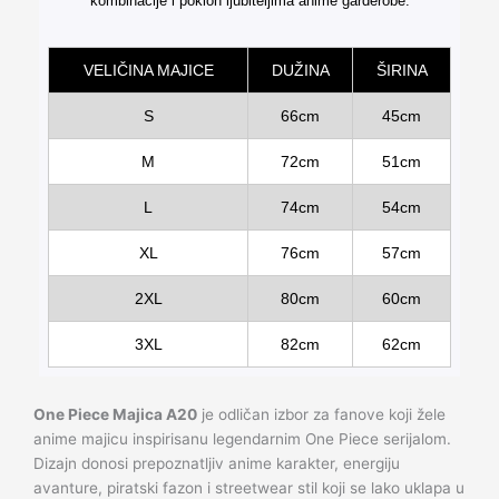
kombinacije i poklon ljubiteljima anime garderobe.
VELIČINA MAJICE
DUŽINA
ŠIRINA
S
66cm
45cm
M
72cm
51cm
L
74cm
54cm
XL
76cm
57cm
2XL
80cm
60cm
3XL
82cm
62cm
One Piece Majica A20
je odličan izbor za fanove koji žele
anime majicu inspirisanu legendarnim One Piece serijalom.
Dizajn donosi prepoznatljiv anime karakter, energiju
avanture, piratski fazon i streetwear stil koji se lako uklapa u