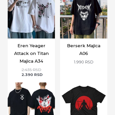
Eren Yeager
Berserk Majica
Attack on Titan
A06
Majica A34
1.990
RSD
2.435
RSD
2.390
RSD