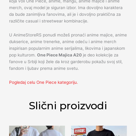
koja voli One Piece, anime, mangu, anime majice i anime
merch, ovaj model je siguran izbor. Ima dovoljno karaktera
da bude zanimljiva fanovima, ali je i dovoljno praktična za
različite casual i streetwear kombinacije.
U AnimeStoreRS ponudi možeš pronaći anime majice, anime
dukserice, anime trenerke, anime odeću i anime merch
inspirisan popularnim anime serijalima, likovima i japanskom
pop kulturom.
One Piece Majica A20
je deo kolekcije za
fanove u Srbiji koji žele da kroz garderobu pokažu svoj stil,
fandom i ljubav prema anime svetu.
Pogledaj celu One Piece kategoriju.
Slični proizvodi