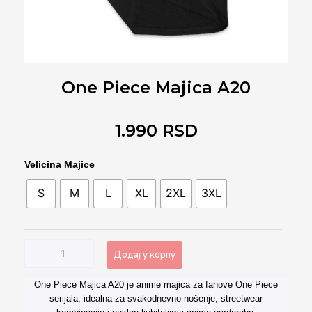
One Piece Majica A20
1.990
RSD
One
Velicina Majice
Piece
S
M
L
XL
2XL
3XL
Majica
A20
количина
Додај у корпу
One Piece Majica A20 je anime majica za fanove One Piece
Alternative:
serijala, idealna za svakodnevno nošenje, streetwear