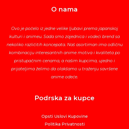
O nama
Ovo je počelo iz jedne velike ljubavi prema japanskoj
kulturi i animeu. Sada smo zajednica i vodeći brend sa
nekoliko različitih koncepata. Naš asortiman ima odličnu
kombinaciju interesantnih anime motiva i kvaliteta po
pristupačnim cenama, a našim kupcima, ujedno i
prijateljima želimo da olakšamo u traženju savršene
anime odeće.
Podrska za kupce
Opsti Uslovi Kupovine
Politika Privatnosti