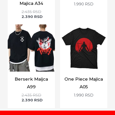
Majica A34
1.990
RSD
2.435
RSD
2.390
RSD
Berserk Maijca
One Piece Majica
A99
A05
2.435
RSD
1.990
RSD
2.390
RSD