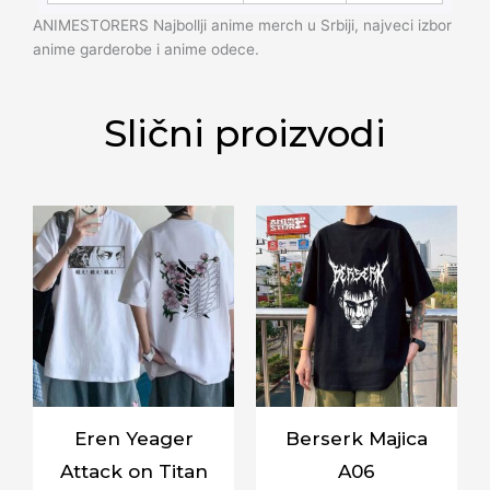
ANIMESTORERS Najbollji anime merch u Srbiji, najveci izbor
anime garderobe i anime odece.
Slični proizvodi
Eren Yeager
Berserk Majica
Attack on Titan
A06