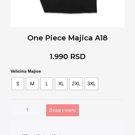
One Piece Majica A18
1.990
RSD
One
Velicina Majice
Piece
S
M
L
XL
2XL
3XL
Majica
A18
количина
Додај у корпу
Alternative: