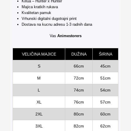
Killua – Hunter x Hunter
Majica kratkih rukava
Kvalitetan pamuk
Vrhunski digitalni dugotrajni print
Dostava na kucnu adresu 1-3 radnih dana
Vas
Animestorers
VELIČINA MAJICE
DUŽINA
ŠIRINA
S
66cm
45cm
M
72cm
51cm
L
74cm
54cm
XL
76cm
57cm
2XL
80cm
60cm
3XL
82cm
62cm