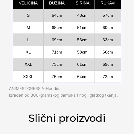
VELIČINA
DUŽINA
ŠIRINA
RUKAVI
S
64cm
48cm
57cm
M
68cm
51cm
60cm
L
69cm
56cm
63cm
XL
71cm
58cm
66cm
XXL
73cm
61cm
69cm
XXXL
75cm
64cm
72cm
ANIMESTORERS ®️ Hoodie.
Izrađen od 300-gramskog pamuka finog i glatkog tkanja.
Slični proizvodi