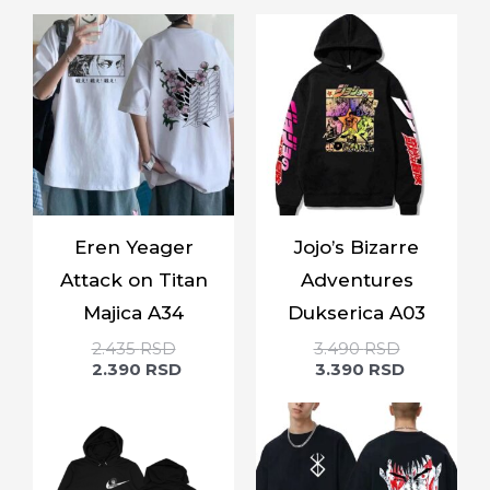
Eren Yeager
Jojo’s Bizarre
Attack on Titan
Adventures
Majica A34
Dukserica A03
2.435
RSD
3.490
RSD
2.390
RSD
3.390
RSD