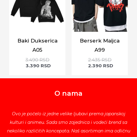
Baki Dukserica
Berserk Maijca
A05
A99
3.490
RSD
2.435
RSD
3.390
RSD
2.390
RSD
O nama
Ovo je počelo iz jedne velike ljubavi prema japanskoj
kulturi i animeu. Sada smo zajednica i vodeći brend sa
nekoliko različitih koncepata. Naš asortiman ima odličnu