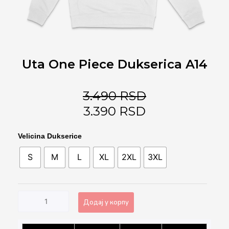
Uta One Piece Dukserica A14
3.490
RSD
3.390
RSD
Uta
Velicina Dukserice
One
S
M
L
XL
2XL
3XL
Piece
Dukserica
A14
количина
Додај у корпу
Alternative: