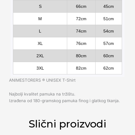
S
66cm
45cm
M
72cm
51cm
L
74cm
54cm
XL
76cm
57cm
2XL
80cm
60cm
3XL
82cm
62cm
ANIMESTORERS ®️ UNISEX T-Shirt
Najbolji kvalitet pamuka na tržištu.
Izrađena od 180-gramskog pamuka finog i glatkog tkanja.
Slični proizvodi