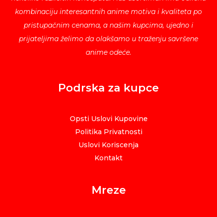
kombinaciju interesantnih anime motiva i kvaliteta po
pristupačnim cenama, a našim kupcima, ujedno i
prijateljima želimo da olakšamo u traženju savršene
anime odeće.
Podrska za kupce
Opsti Uslovi Kupovine
Politika Privatnosti
Uslovi Koriscenja
Kontakt
Mreze