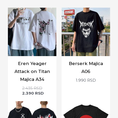
Eren Yeager
Berserk Majica
Attack on Titan
A06
Majica A34
1.990
RSD
2.435
RSD
2.390
RSD