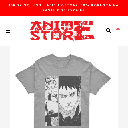
Пређи
ISKORISTI KOD : AS10 I OSTVARI 10% POPUSTA NA
на
SVOJU PORUDZBINU
садржај