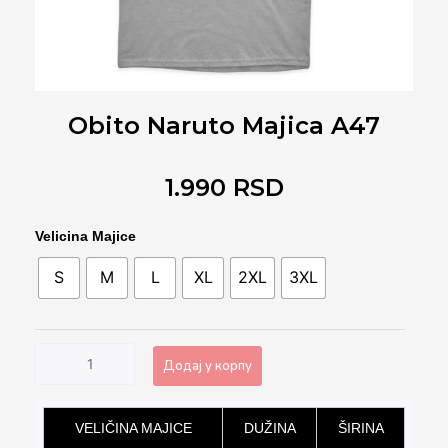
Obito Naruto Majica A47
1.990
RSD
Obito
Velicina Majice
Naruto
S
M
L
XL
2XL
3XL
Majica
A47
количина
Додај у корпу
Alternative:
VELIČINA MAJICE
DUŽINA
ŠIRINA