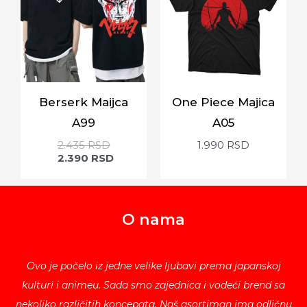
Berserk Maijca
One Piece Majica
A99
A05
2.435
RSD
1.990
RSD
2.390
RSD
O nama
Ovo je počelo iz jedne velike ljubavi prema japanskoj
kulturi i animeu. Sada smo zajednica i vodeći brend sa
nekoliko različitih koncepata. Naš asortiman ima odličnu