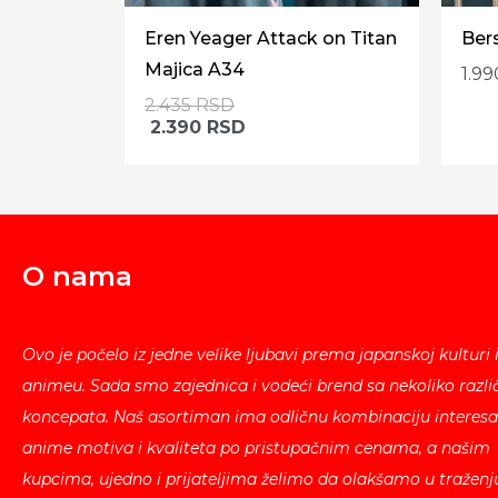
Eren Yeager Attack on Titan
Ber
Majica A34
1.9
2.435
RSD
2.390
RSD
O nama
Ovo je počelo iz jedne velike ljubavi prema japanskoj kulturi 
animeu. Sada smo zajednica i vodeći brend sa nekoliko različ
koncepata. Naš asortiman ima odličnu kombinaciju interesa
anime motiva i kvaliteta po pristupačnim cenama, a našim
kupcima, ujedno i prijateljima želimo da olakšamo u traženj