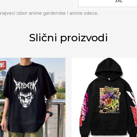
3XL
najveci izbor anime garderobe i anime odece.
Slični proizvodi