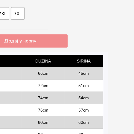
2XL
3XL
Додај у корпу
DUŽINA
ŠIRINA
66cm
45cm
72cm
51cm
74cm
54cm
76cm
57cm
80cm
60cm