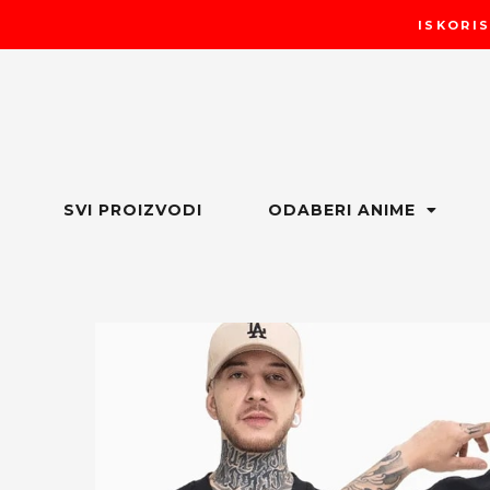
Пређи
ISKORIS
на
садржај
SVI PROIZVODI
ODABERI ANIME