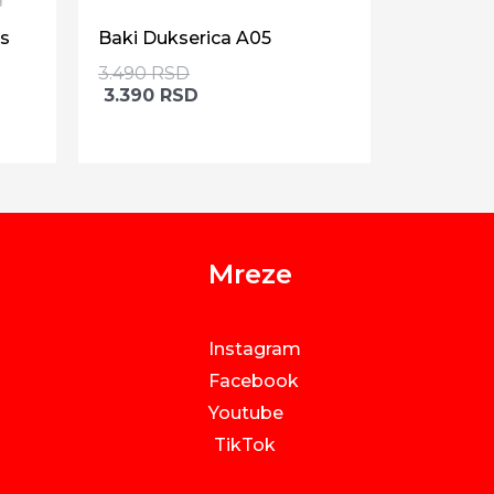
es
Baki Dukserica A05
3.490
RSD
3.390
RSD
Mreze
Instagram
Facebook
Youtube
TikTok