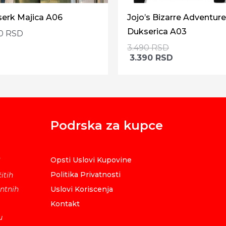
serk Majica A06
Jojo’s Bizarre Adventur
Dukserica A03
90
RSD
3.490
RSD
3.390
RSD
Podrska za kupce
Opsti Uslovi Kupovine
i
Politika Privatnosti
itih
ntnih
Uslovi Koriscenja
Kontakt
u