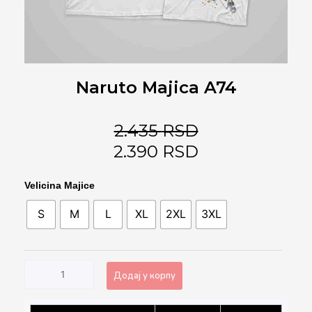
Naruto Majica A74
2.435
RSD
2.390
RSD
Naruto
Velicina Majice
Majica
S
M
L
XL
2XL
3XL
A74
количина
Додај у корпу
Alternative: