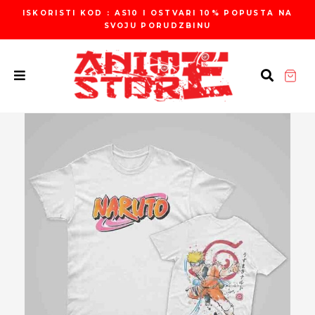
Пређи
ISKORISTI KOD : AS10 I OSTVARI 10% POPUSTA NA
на
SVOJU PORUDZBINU
садржај