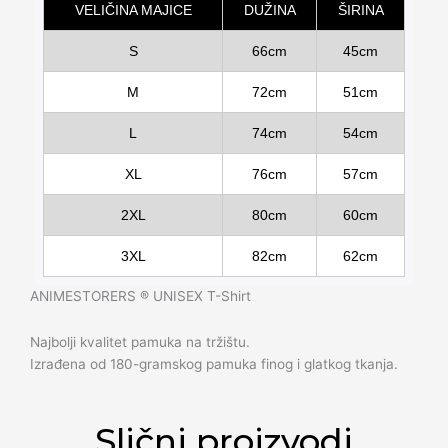
VELIČINA MAJICE
DUŽINA
ŠIRINA
S
66cm
45cm
M
72cm
51cm
L
74cm
54cm
XL
76cm
57cm
2XL
80cm
60cm
3XL
82cm
62cm
ANIMESTORERS ®️ UNISEX T-Shirt
Najbolji kvalitet pamuka na tržištu.
Izrađena od 180-gramskog pamuka finog i glatkog tkanja.
Slični proizvodi