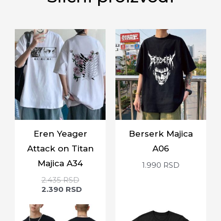
Eren Yeager
Berserk Majica
Attack on Titan
A06
Majica A34
1.990
RSD
2.435
RSD
2.390
RSD