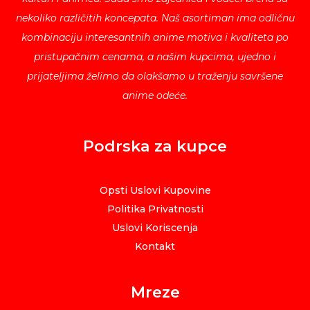
nekoliko različitih koncepata. Naš asortiman ima odličnu
kombinaciju interesantnih anime motiva i kvaliteta po
pristupačnim cenama, a našim kupcima, ujedno i
prijateljima želimo da olakšamo u traženju savršene
anime odeće.
Podrska za kupce
Opsti Uslovi Kupovine
Politika Privatnosti
Uslovi Koriscenja
Kontakt
Mreze