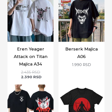
Eren Yeager
Berserk Majica
Attack on Titan
A06
Majica A34
1.990
RSD
2.435
RSD
2.390
RSD