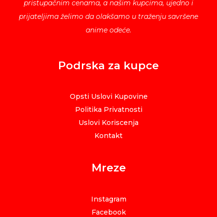
pristupačnim cenama, a našim kupcima, ujedno i
prijateljima želimo da olakšamo u traženju savršene
anime odeće.
Podrska za kupce
Opsti Uslovi Kupovine
Politika Privatnosti
Uslovi Koriscenja
Kontakt
Mreze
Instagram
Facebook