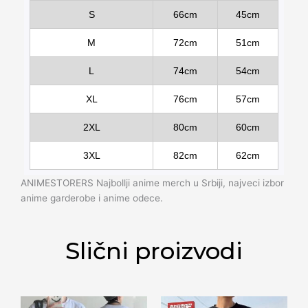
S
66cm
45cm
M
72cm
51cm
L
74cm
54cm
XL
76cm
57cm
2XL
80cm
60cm
3XL
82cm
62cm
ANIMESTORERS Najbollji anime merch u Srbiji, najveci izbor
anime garderobe i anime odece.
Slični proizvodi