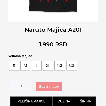
Naruto Majica A201
1.990
RSD
Naruto
Velicina Majice
Majica
S
M
L
XL
2XL
3XL
A201
количина
Додај у корпу
Alternative:
VELIČINA MAJICE
DUŽINA
ŠIRINA