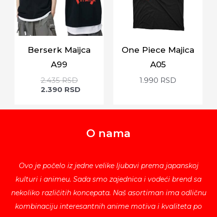
Berserk Maijca
One Piece Majica
A99
A05
2.435
RSD
1.990
RSD
2.390
RSD
O nama
Ovo je počelo iz jedne velike ljubavi prema japanskoj
kulturi i animeu. Sada smo zajednica i vodeći brend sa
nekoliko različitih koncepata. Naš asortiman ima odličnu
kombinaciju interesantnih anime motiva i kvaliteta po