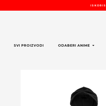
Пређи
ISKORIS
на
садржај
SVI PROIZVODI
ODABERI ANIME