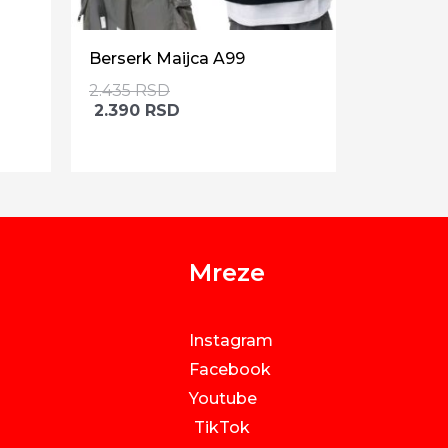
Berserk Maijca A99
2.435
RSD
2.390
RSD
Mreze
Instagram
Facebook
Youtube
TikTok