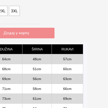
2XL
3XL
Додај у корпу
DUŽINA
ŠIRINA
RUKAVI
64cm
48cm
57cm
68cm
51cm
60cm
69cm
56cm
63cm
71cm
58cm
66cm
73cm
61cm
69cm