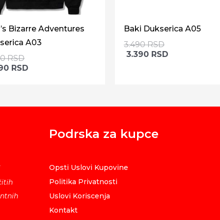
’s Bizarre Adventures
Baki Dukserica A05
serica A03
3.490
RSD
3.390
RSD
90
RSD
390
RSD
Podrska za kupce
Opsti Uslovi Kupovine
i
Politika Privatnosti
itih
ntnih
Uslovi Koriscenja
Kontakt