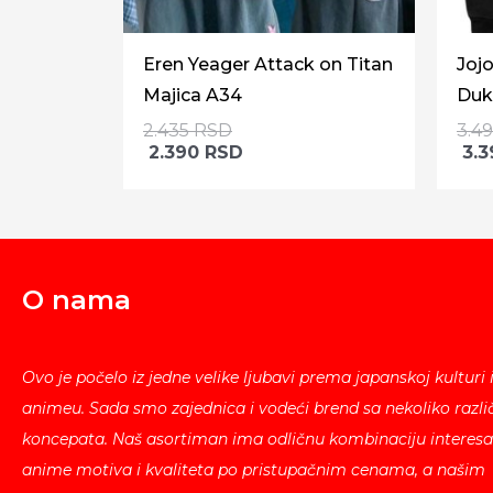
Eren Yeager Attack on Titan
Jojo
Majica A34
Duk
2.435
RSD
3.4
2.390
RSD
3.
O nama
Ovo je počelo iz jedne velike ljubavi prema japanskoj kulturi 
animeu. Sada smo zajednica i vodeći brend sa nekoliko različ
koncepata. Naš asortiman ima odličnu kombinaciju interesa
anime motiva i kvaliteta po pristupačnim cenama, a našim