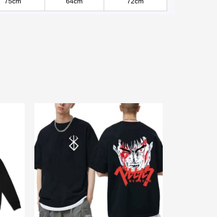
75cm
64cm
72cm