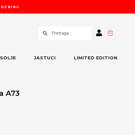
RUDZBINU
Претрага
Претрага
SOLJE
JASTUCI
LIMITED EDITION
a A73