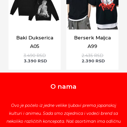
Baki Dukserica
Berserk Maijca
A05
A99
3.490
RSD
2.435
RSD
3.390
RSD
2.390
RSD
O nama
Ovo je počelo iz jedne velike ljubavi prema japanskoj
kulturi i animeu. Sada smo zajednica i vodeći brend sa
nekoliko različitih koncepata. Naš asortiman ima odličnu