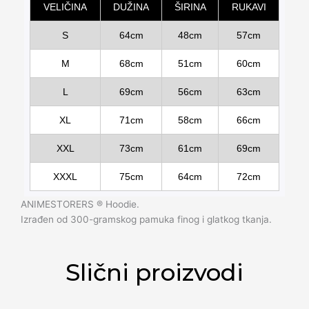
VELIČINA
DUŽINA
ŠIRINA
RUKAVI
S
64cm
48cm
57cm
M
68cm
51cm
60cm
L
69cm
56cm
63cm
XL
71cm
58cm
66cm
XXL
73cm
61cm
69cm
XXXL
75cm
64cm
72cm
ANIMESTORERS ®️ Hoodie.
Izrađen od 300-gramskog pamuka finog i glatkog tkanja.
Slični proizvodi