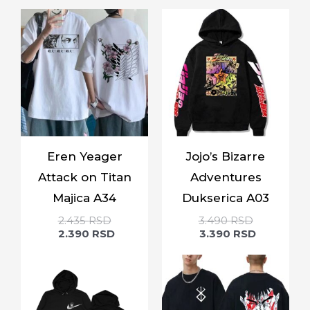
Eren Yeager
Jojo’s Bizarre
Attack on Titan
Adventures
Majica A34
Dukserica A03
2.435
RSD
3.490
RSD
2.390
RSD
3.390
RSD