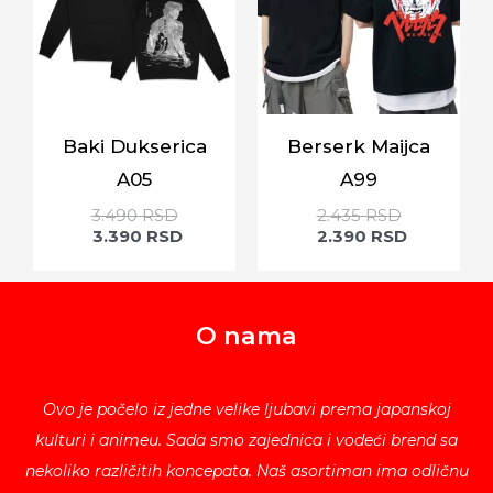
Baki Dukserica
Berserk Maijca
A05
A99
3.490
RSD
2.435
RSD
3.390
RSD
2.390
RSD
O nama
Ovo je počelo iz jedne velike ljubavi prema japanskoj
kulturi i animeu. Sada smo zajednica i vodeći brend sa
nekoliko različitih koncepata. Naš asortiman ima odličnu