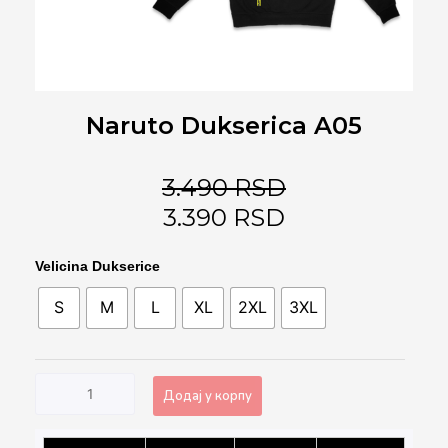
Naruto Dukserica A05
3.490
RSD
3.390
RSD
Naruto
Velicina Dukserice
Dukserica
S
M
L
XL
2XL
3XL
A05
количина
Додај у корпу
Alternative: