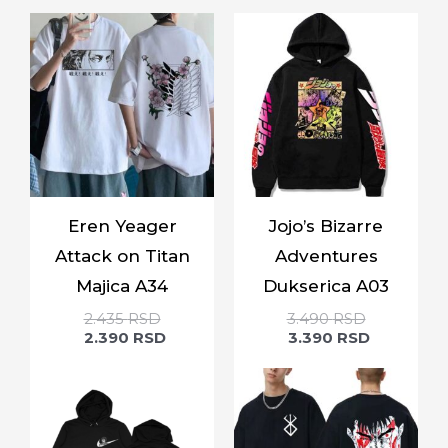
Eren Yeager
Jojo’s Bizarre
Attack on Titan
Adventures
Majica A34
Dukserica A03
2.435
RSD
3.490
RSD
2.390
RSD
3.390
RSD