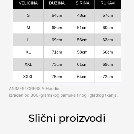
VELIČINA
DUŽINA
ŠIRINA
RUKAVI
S
64cm
48cm
57cm
M
68cm
51cm
60cm
L
69cm
56cm
63cm
XL
71cm
58cm
66cm
XXL
73cm
61cm
69cm
XXXL
75cm
64cm
72cm
ANIMESTORERS ®️ Hoodie.
Izrađen od 300-gramskog pamuka finog i glatkog tkanja.
Slični proizvodi