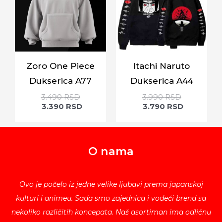
Zoro One Piece
Itachi Naruto
Dukserica A77
Dukserica A44
3.490
RSD
3.990
RSD
3.390
RSD
3.790
RSD
O nama
Ovo je počelo iz jedne velike ljubavi prema japanskoj
kulturi i animeu. Sada smo zajednica i vodeći brend sa
nekoliko različitih koncepata. Naš asortiman ima odličnu