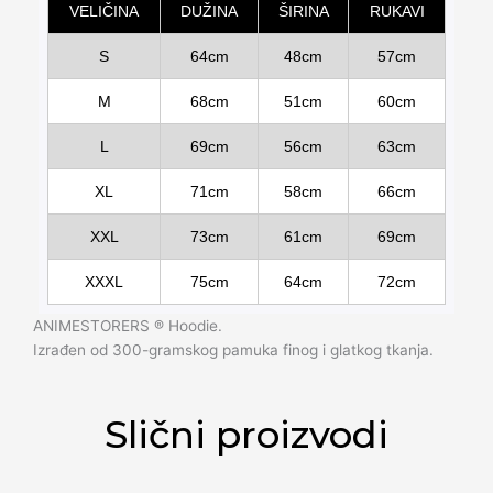
VELIČINA
DUŽINA
ŠIRINA
RUKAVI
S
64cm
48cm
57cm
M
68cm
51cm
60cm
L
69cm
56cm
63cm
XL
71cm
58cm
66cm
XXL
73cm
61cm
69cm
XXXL
75cm
64cm
72cm
ANIMESTORERS ®️ Hoodie.
Izrađen od 300-gramskog pamuka finog i glatkog tkanja.
Slični proizvodi