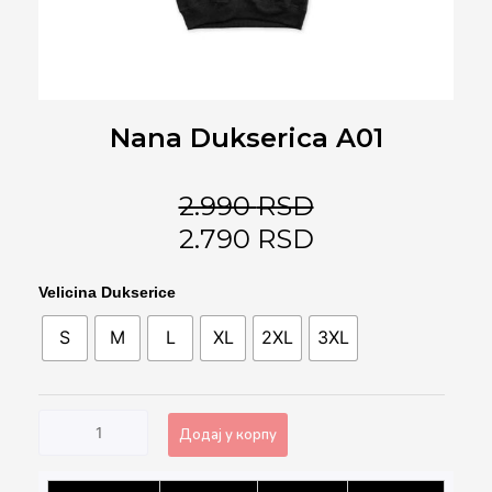
Nana Dukserica A01
2.990
RSD
2.790
RSD
Nana
Velicina Dukserice
Dukserica
S
M
L
XL
2XL
3XL
A01
количина
Додај у корпу
Alternative: