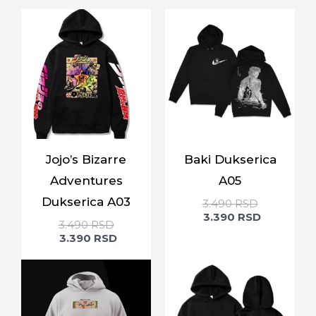
Jojo’s Bizarre
Baki Dukserica
Adventures
A05
Dukserica A03
3.490
RSD
3.390
RSD
3.490
RSD
3.390
RSD