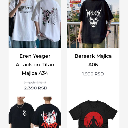
Eren Yeager
Berserk Majica
Attack on Titan
A06
Majica A34
1.990
RSD
2.435
RSD
2.390
RSD