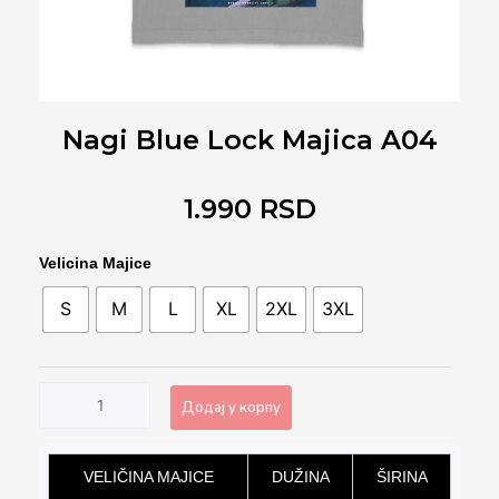
Nagi Blue Lock Majica A04
1.990
RSD
Nagi
Velicina Majice
Blue
S
M
L
XL
2XL
3XL
Lock
Majica
A04
количина
Додај у корпу
Alternative:
VELIČINA MAJICE
DUŽINA
ŠIRINA