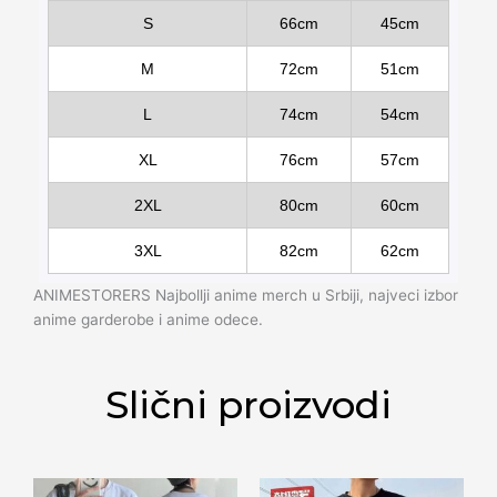
S
66cm
45cm
M
72cm
51cm
L
74cm
54cm
XL
76cm
57cm
2XL
80cm
60cm
3XL
82cm
62cm
ANIMESTORERS Najbollji anime merch u Srbiji, najveci izbor
anime garderobe i anime odece.
Slični proizvodi