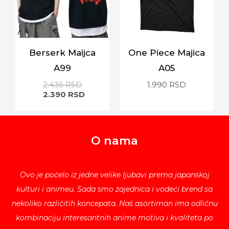
Berserk Maijca
One Piece Majica
A99
A05
2.435
RSD
1.990
RSD
2.390
RSD
O nama
Ovo je počelo iz jedne velike ljubavi prema japanskoj
kulturi i animeu. Sada smo zajednica i vodeći brend sa
nekoliko različitih koncepata. Naš asortiman ima odličnu
kombinaciju interesantnih anime motiva i kvaliteta po