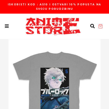
Пређи
ISKORISTI KOD : AS10 I OSTVARI 10% POPUSTA NA
на
SVOJU PORUDZBINU
садржај