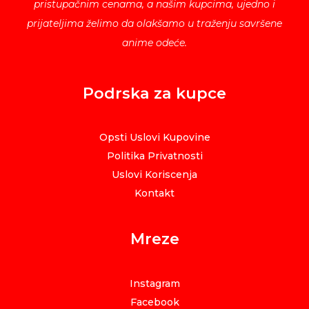
pristupačnim cenama, a našim kupcima, ujedno i
prijateljima želimo da olakšamo u traženju savršene
anime odeće.
Podrska za kupce
Opsti Uslovi Kupovine
Politika Privatnosti
Uslovi Koriscenja
Kontakt
Mreze
Instagram
Facebook