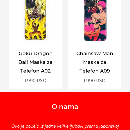
Goku Dragon
Chainsaw Man
Ball Maska za
Maska za
Telefon A02
Telefon A09
1.990
RSD
1.990
RSD
O nama
Ovo je počelo iz jedne velike ljubavi prema japanskoj