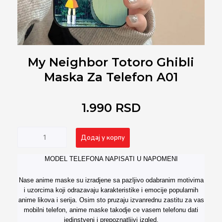
My Neighbor Totoro Ghibli
Maska Za Telefon A01
1.990
RSD
My
Alternative:
Додај у корпу
Neighbor
Totoro
MODEL TELEFONA NAPISATI U NAPOMENI
Ghibli
Maska
Nase anime maske su izradjene sa pazljivo odabranim motivima
za
i uzorcima koji odrazavaju karakteristike i emocije popularnih
Telefon
anime likova i serija. Osim sto pruzaju izvanrednu zastitu za vas
A01
mobilni telefon, anime maske takodje ce vasem telefonu dati
количина
jedinstveni i prepoznatljivi izgled.