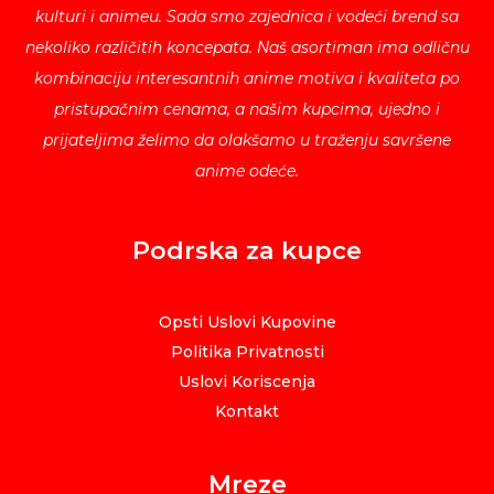
kulturi i animeu. Sada smo zajednica i vodeći brend sa
nekoliko različitih koncepata. Naš asortiman ima odličnu
kombinaciju interesantnih anime motiva i kvaliteta po
pristupačnim cenama, a našim kupcima, ujedno i
prijateljima želimo da olakšamo u traženju savršene
anime odeće.
Podrska za kupce
Opsti Uslovi Kupovine
Politika Privatnosti
Uslovi Koriscenja
Kontakt
Mreze