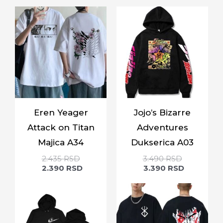
Eren Yeager
Jojo’s Bizarre
Attack on Titan
Adventures
Majica A34
Dukserica A03
2.435
RSD
3.490
RSD
2.390
RSD
3.390
RSD