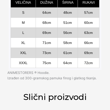
VELIČINA
DUŽINA
ŠIRINA
RUKAVI
S
64cm
48cm
57cm
M
68cm
51cm
60cm
L
69cm
56cm
63cm
XL
71cm
58cm
66cm
XXL
73cm
61cm
69cm
XXXL
75cm
64cm
72cm
ANIMESTORERS ®️ Hoodie.
Izrađen od 300-gramskog pamuka finog i glatkog tkanja.
Slični proizvodi