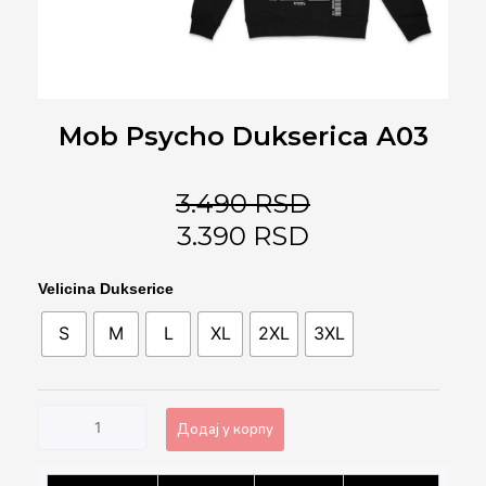
Mob Psycho Dukserica A03
3.490
RSD
3.390
RSD
Mob
Velicina Dukserice
Psycho
S
M
L
XL
2XL
3XL
Dukserica
A03
количина
Додај у корпу
Alternative: