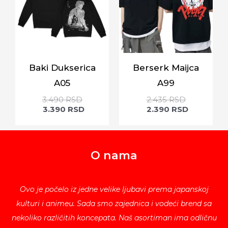
Baki Dukserica
Berserk Maijca
A05
A99
3.490
RSD
2.435
RSD
3.390
RSD
2.390
RSD
O nama
Ovo je počelo iz jedne velike ljubavi prema japanskoj
kulturi i animeu. Sada smo zajednica i vodeći brend sa
nekoliko različitih koncepata. Naš asortiman ima odličnu