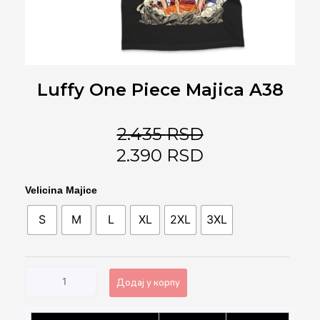
Luffy One Piece Majica A38
2.435
RSD
2.390
RSD
Luffy
Velicina Majice
One
S
M
L
XL
2XL
3XL
Piece
Majica
A38
количина
Додај у корпу
Alternative: