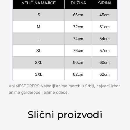
VELIČINA MAJICE
DUŽINA
ŠIRINA
S
66cm
45cm
M
72cm
51cm
L
74cm
54cm
XL
76cm
57cm
2XL
80cm
60cm
3XL
82cm
62cm
ANIMESTORERS Najbollji anime merch u Srbiji, najveci izbor
anime garderobe i anime odece.
Slični proizvodi