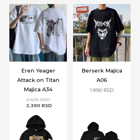
Eren Yeager
Berserk Majica
Attack on Titan
A06
Majica A34
1.990
RSD
2.435
RSD
2.390
RSD