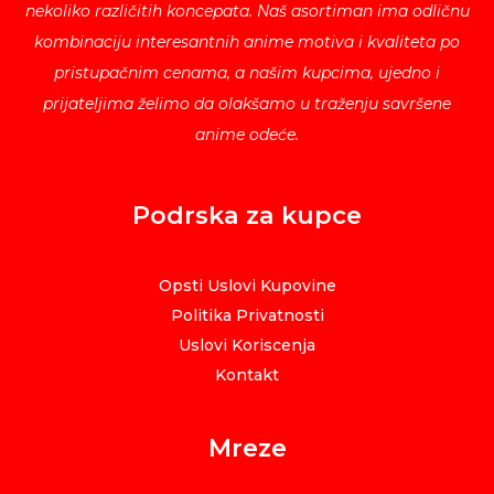
nekoliko različitih koncepata. Naš asortiman ima odličnu
kombinaciju interesantnih anime motiva i kvaliteta po
pristupačnim cenama, a našim kupcima, ujedno i
prijateljima želimo da olakšamo u traženju savršene
anime odeće.
Podrska za kupce
Opsti Uslovi Kupovine
Politika Privatnosti
Uslovi Koriscenja
Kontakt
Mreze