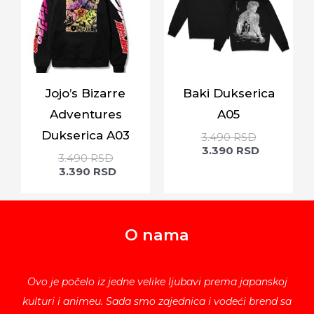
Jojo’s Bizarre
Baki Dukserica
Adventures
A05
Dukserica A03
3.490
RSD
3.390
RSD
3.490
RSD
3.390
RSD
O nama
Ovo je počelo iz jedne velike ljubavi prema japanskoj
kulturi i animeu. Sada smo zajednica i vodeći brend sa