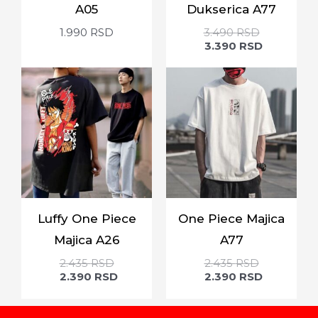
A05
Dukserica A77
1.990
RSD
3.490
RSD
3.390
RSD
Luffy One Piece
One Piece Majica
Majica A26
A77
2.435
RSD
2.435
RSD
2.390
RSD
2.390
RSD