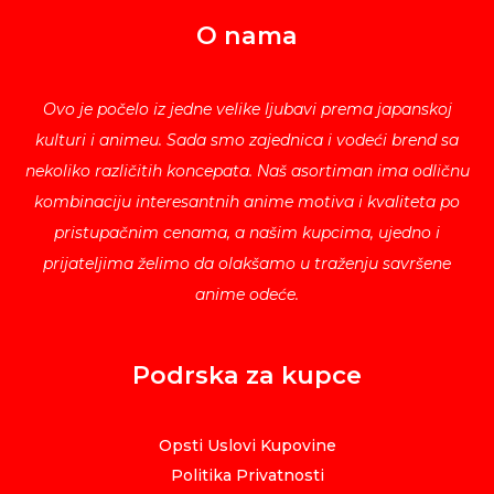
O nama
Ovo je počelo iz jedne velike ljubavi prema japanskoj
kulturi i animeu. Sada smo zajednica i vodeći brend sa
nekoliko različitih koncepata. Naš asortiman ima odličnu
kombinaciju interesantnih anime motiva i kvaliteta po
pristupačnim cenama, a našim kupcima, ujedno i
prijateljima želimo da olakšamo u traženju savršene
anime odeće.
Podrska za kupce
Opsti Uslovi Kupovine
Politika Privatnosti