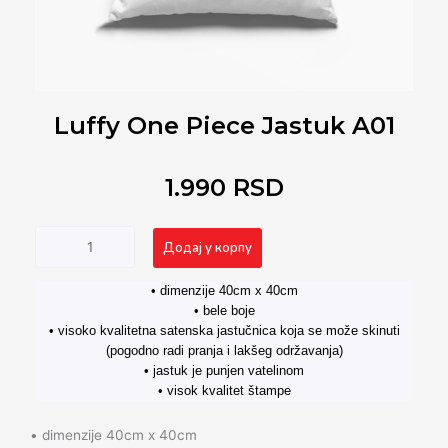
Luffy One Piece Jastuk A01
1.990
RSD
Luffy
Alternative:
Додај у корпу
One
Piece
• dimenzije 40cm x 40cm
Jastuk
• bele boje
A01
• visoko kvalitetna satenska jastučnica koja se može skinuti
количина
(pogodno radi pranja i lakšeg održavanja)
• jastuk je punjen vatelinom
• visok kvalitet štampe
• dimenzije 40cm x 40cm