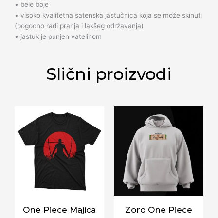
• bele boje
• visoko kvalitetna satenska jastučnica koja se može skinuti
(pogodno radi pranja i lakšeg održavanja)
• jastuk je punjen vatelinom
Slični proizvodi
One Piece Majica
Zoro One Piece