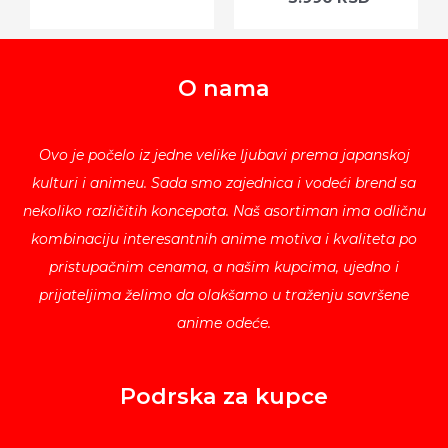
O nama
Ovo je počelo iz jedne velike ljubavi prema japanskoj
kulturi i animeu. Sada smo zajednica i vodeći brend sa
nekoliko različitih koncepata. Naš asortiman ima odličnu
kombinaciju interesantnih anime motiva i kvaliteta po
pristupačnim cenama, a našim kupcima, ujedno i
prijateljima želimo da olakšamo u traženju savršene
anime odeće.
Podrska za kupce