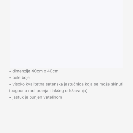
• dimenzije 40cm x 40cm
• bele boje
• visoko kvalitetna satenska jastučnica koja se može skinuti
(pogodno radi pranja i lakšeg održavanja)
• jastuk je punjen vatelinom