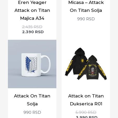
Eren Yeager
Micasa – Attack
Attack on Titan
On Titan Solja
Majica A34
990
RSD
2.435
RSD
2.390
RSD
Attack On Titan
Attack on Titan
Solja
Dukserica R01
990
RSD
5.990
RSD
3.990
RSD