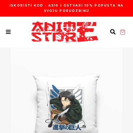
Пређи
ISKORISTI KOD : AS10 I OSTVARI 10% POPUSTA NA
на
SVOJU PORUDZBINU
садржај