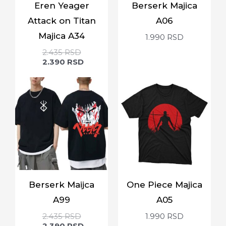
Eren Yeager
Berserk Majica
Attack on Titan
A06
Majica A34
1.990
RSD
2.435
RSD
2.390
RSD
Berserk Maijca
One Piece Majica
A99
A05
2.435
RSD
1.990
RSD
2.390
RSD