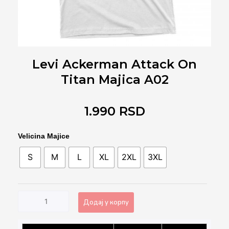
Levi Ackerman Attack On
Titan Majica A02
1.990
RSD
Levi
Velicina Majice
Ackerman
S
M
L
XL
2XL
3XL
Attack
on
Titan
Majica
Додај у корпу
A02
количина
Alternative: