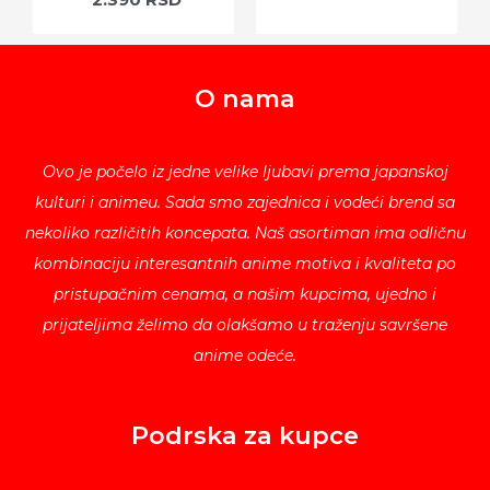
O nama
Ovo je počelo iz jedne velike ljubavi prema japanskoj
kulturi i animeu. Sada smo zajednica i vodeći brend sa
nekoliko različitih koncepata. Naš asortiman ima odličnu
kombinaciju interesantnih anime motiva i kvaliteta po
pristupačnim cenama, a našim kupcima, ujedno i
prijateljima želimo da olakšamo u traženju savršene
anime odeće.
Podrska za kupce