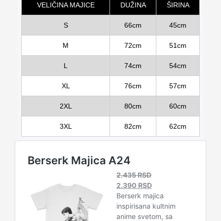
VELIČINA MAJICE
DUŽINA
ŠIRINA
S
66cm
45cm
M
72cm
51cm
L
74cm
54cm
XL
76cm
57cm
2XL
80cm
60cm
3XL
82cm
62cm