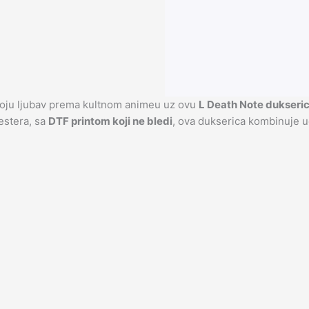
voju ljubav prema kultnom animeu uz ovu
L Death Note dukseri
estera, sa
DTF printom koji ne bledi
, ova dukserica kombinuje ud