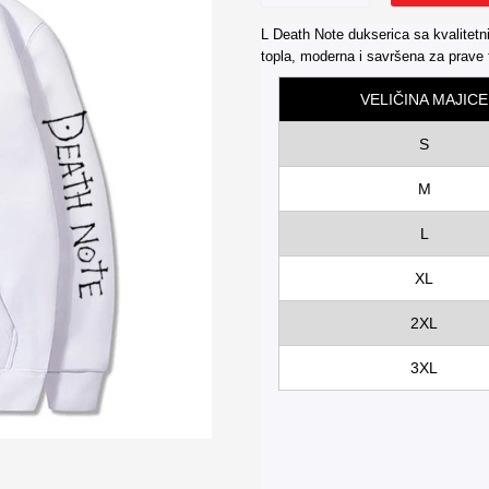
Note
L Death Note dukserica sa kvalitet
Dukserica
topla, moderna i savršena za prave
01
количина
VELIČINA MAJICE
S
M
L
XL
2XL
3XL