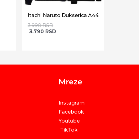
Itachi Naruto Dukserica A44
3.990
RSD
3.790
RSD
Mreze
Instagram
Facebook
Youtube
TikTok