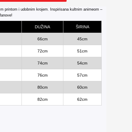
nim printom i udobnim krojem. Inspirisana kultnim animeom –
 fanove!
DUŽINA
ŠIRINA
66cm
45cm
72cm
51cm
74cm
54cm
76cm
57cm
80cm
60cm
82cm
62cm