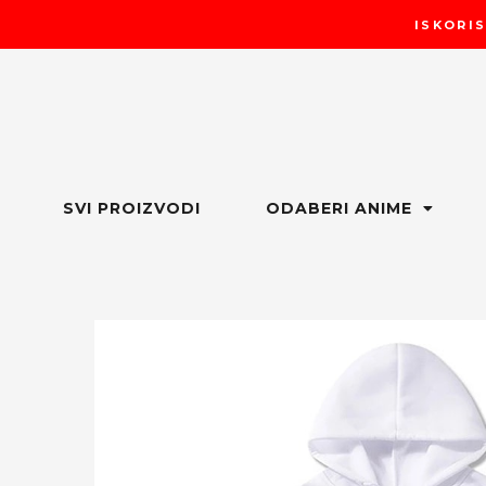
Пређи
ISKORIS
на
садржај
SVI PROIZVODI
ODABERI ANIME