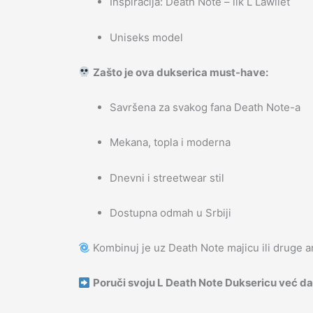
Inspiracija: Death Note – lik L Lawliet
Uniseks model
Zašto je ova dukserica must-have:
Savršena za svakog fana Death Note-a
Mekana, topla i moderna
Dnevni i streetwear stil
Dostupna odmah u Srbiji
Kombinuj je uz Death Note majicu ili druge an
Poruči svoju L Death Note Duksericu već d