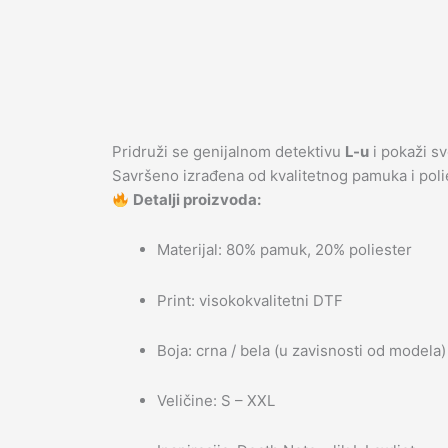
Pridruži se genijalnom detektivu
L-u
i pokaži s
Savršeno izrađena od kvalitetnog pamuka i poli
Detalji proizvoda:
Materijal: 80% pamuk, 20% poliester
Print: visokokvalitetni DTF
Boja: crna / bela (u zavisnosti od modela)
Veličine: S – XXL