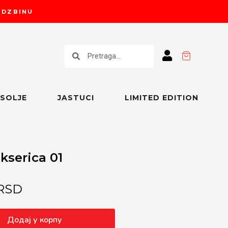
RUDZBINU
Претрага
Претрага
SOLJE
JASTUCI
LIMITED EDITION
kserica 01
RSD
Alternative:
Додај у корпу