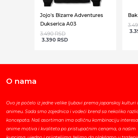
Jojo’s Bizarre Adventures
Bak
Dukserica A03
3.4
3.
3.490
RSD
3.390
RSD
O nama
Ovo je počelo iz jedne velike ljubavi prema japanskoj kulturi 
animeu. Sada smo zajednica i vodeći brend sa nekoliko različ
koncepata. Naš asortiman ima odličnu kombinaciju interesa
anime motiva i kvaliteta po pristupačnim cenama, a našim
kupcima, ujedno i prijateljima želimo da olakšamo u traženj