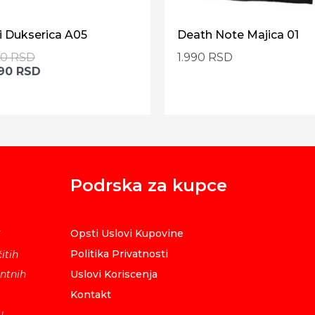
i Dukserica A05
Death Note Majica 01
90
RSD
1.990
RSD
390
RSD
Podrska za kupce
Opsti Uslovi Kupovine
i
Politika Privatnosti
itih
ntnih
Uslovi Koriscenja
Kontakt
u