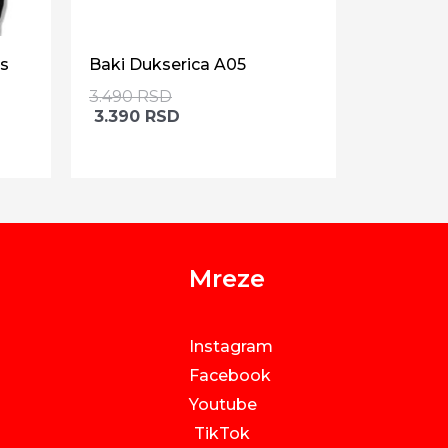
es
Baki Dukserica A05
3.490
RSD
3.390
RSD
Mreze
Instagram
Facebook
Youtube
TikTok