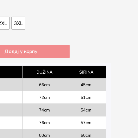
2XL
3XL
Додај у корпу
DUŽINA
ŠIRINA
66cm
45cm
72cm
51cm
74cm
54cm
76cm
57cm
80cm
60cm