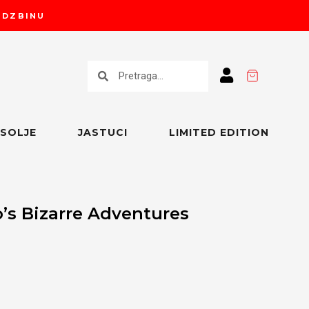
RUDZBINU
Претрага
Претрага
SOLJE
JASTUCI
LIMITED EDITION
o’s Bizarre Adventures