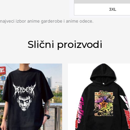
3XL
najveci izbor anime garderobe i anime odece.
Slični proizvodi