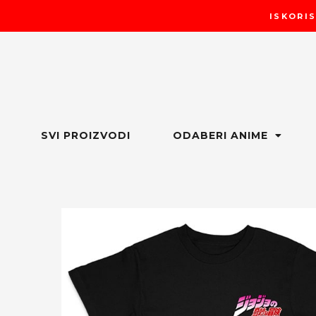
Пређи
ISKORIS
на
садржај
SVI PROIZVODI
ODABERI ANIME