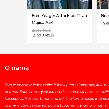
Eren Yeager Attack on Titan
Ber
Majica A34
1.9
2.435
RSD
2.390
RSD
O nama
Ovo je počelo iz jedne velike ljubavi prema japanskoj kulturi 
animeu. Sada smo zajednica i vodeći brend sa nekoliko različ
koncepata. Naš asortiman ima odličnu kombinaciju interesa
anime motiva i kvaliteta po pristupačnim cenama, a našim