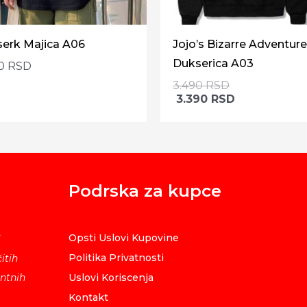
serk Majica A06
Jojo’s Bizarre Adventur
Dukserica A03
90
RSD
3.490
RSD
3.390
RSD
Podrska za kupce
Opsti Uslovi Kupovine
i
Politika Privatnosti
itih
ntnih
Uslovi Koriscenja
Kontakt