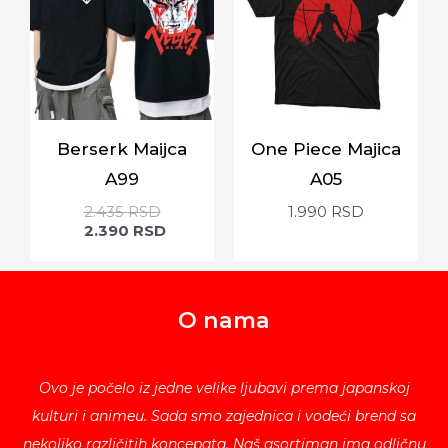
Berserk Maijca
One Piece Majica
A99
A05
2.435
RSD
1.990
RSD
2.390
RSD
O nama
Ovo je počelo iz jedne velike ljubavi prema japanskoj
kulturi i animeu. Sada smo zajednica i vodeći brend sa
nekoliko različitih koncepata. Naš asortiman ima odličnu