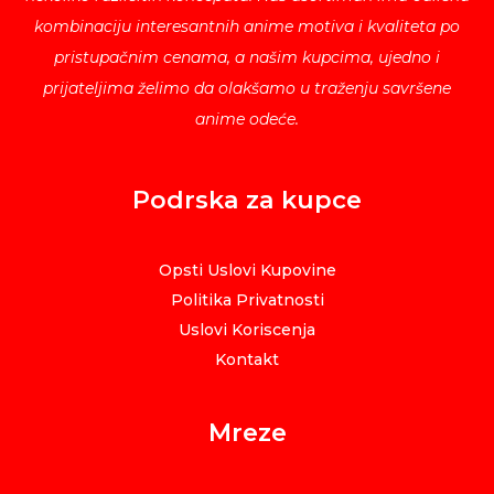
kombinaciju interesantnih anime motiva i kvaliteta po
pristupačnim cenama, a našim kupcima, ujedno i
prijateljima želimo da olakšamo u traženju savršene
anime odeće.
Podrska za kupce
Opsti Uslovi Kupovine
Politika Privatnosti
Uslovi Koriscenja
Kontakt
Mreze