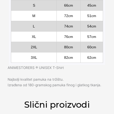
S
66cm
45cm
M
72cm
51cm
L
74cm
54cm
XL
76cm
57cm
2XL
80cm
60cm
3XL
82cm
62cm
ANIMESTORERS ®️ UNISEX T-Shirt
Najbolji kvalitet pamuka na tržištu.
Izrađena od 180-gramskog pamuka finog i glatkog tkanja.
Slični proizvodi