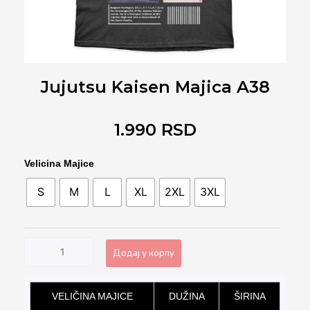
Jujutsu Kaisen Majica A38
1.990
RSD
Jujutsu
Velicina Majice
Kaisen
S
M
L
XL
2XL
3XL
Majica
A38
количина
Додај у корпу
Alternative:
VELIČINA MAJICE
DUŽINA
ŠIRINA