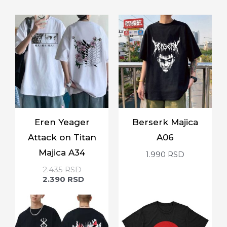
Eren Yeager
Berserk Majica
Attack on Titan
A06
Majica A34
1.990
RSD
2.435
RSD
2.390
RSD