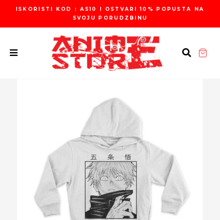
Пређи
ISKORISTI KOD : AS10 I OSTVARI 10% POPUSTA NA
на
SVOJU PORUDZBINU
садржај