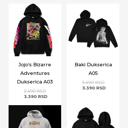
Jojo’s Bizarre
Baki Dukserica
Adventures
A05
Dukserica A03
3.490
RSD
3.390
RSD
3.490
RSD
3.390
RSD