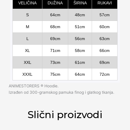
VELIČINA
DUŽINA
ŠIRINA
RUKAVI
S
64cm
48cm
57cm
M
68cm
51cm
60cm
L
69cm
56cm
63cm
XL
71cm
58cm
66cm
XXL
73cm
61cm
69cm
XXXL
75cm
64cm
72cm
ANIMESTORERS ®️ Hoodie.
Izrađen od 300-gramskog pamuka finog i glatkog tkanja.
Slični proizvodi