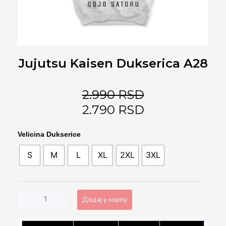
Jujutsu Kaisen Dukserica A28
2.990
RSD
2.790
RSD
Jujutsu
Velicina Dukserice
Kaisen
S
M
L
XL
2XL
3XL
Dukserica
A28
количина
Додај у корпу
Alternative: