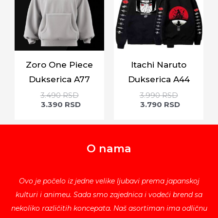
Zoro One Piece
Itachi Naruto
Dukserica A77
Dukserica A44
3.490
RSD
3.990
RSD
3.390
RSD
3.790
RSD
O nama
Ovo je počelo iz jedne velike ljubavi prema japanskoj
kulturi i animeu. Sada smo zajednica i vodeći brend sa
nekoliko različitih koncepata. Naš asortiman ima odličnu