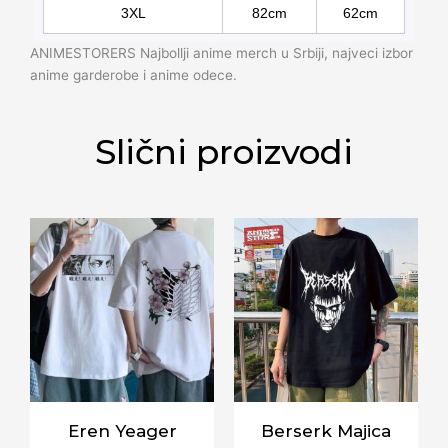
3XL
82cm
62cm
ANIMESTORERS Najbollji anime merch u Srbiji, najveci izbor
anime garderobe i anime odece.
Slični proizvodi
Eren Yeager
Berserk Majica