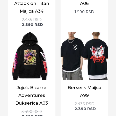
Attack on Titan
A06
Majica A34
1.990
RSD
2.435
RSD
2.390
RSD
Jojo’s Bizarre
Berserk Maijca
Adventures
A99
Dukserica A03
2.435
RSD
2.390
RSD
3.490
RSD