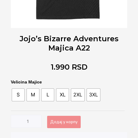
Jojo’s Bizarre Adventures
Majica A22
1.990
RSD
Jojo's
Velicina Majice
Bizarre
S
M
L
XL
2XL
3XL
Adventures
Majica
A22
количина
Додај у корпу
Alternative: