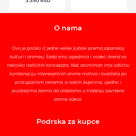
3.390
RSD
O nama
Ovo je počelo iz jedne velike ljubavi prema japanskoj
kulturi i animeu. Sada smo zajednica i vodeći brend sa
nekoliko različitih koncepata. Naš asortiman ima odličnu
kombinaciju interesantnih anime motiva i kvaliteta po
pristupačnim cenama, a našim kupcima, ujedno i
prijateljima želimo da olakšamo u traženju savršene
anime odeće.
Podrska za kupce