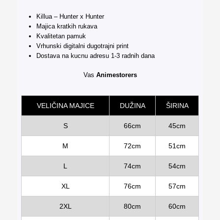
Killua – Hunter x Hunter
Majica kratkih rukava
Kvalitetan pamuk
Vrhunski digitalni dugotrajni print
Dostava na kucnu adresu 1-3 radnih dana
Vas
Animestorers
VELIČINA MAJICE
DUŽINA
ŠIRINA
S
66cm
45cm
M
72cm
51cm
L
74cm
54cm
XL
76cm
57cm
2XL
80cm
60cm