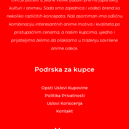
Ovo je počelo iz jedne velike ljubavi prema japanskoj
kulturi i animeu. Sada smo zajednica i vodeći brend sa
nekoliko različitih koncepata. Naš asortiman ima odličnu
kombinaciju interesantnih anime motiva i kvaliteta po
pristupačnim cenama, a našim kupcima, ujedno i
prijateljima želimo da olakšamo u traženju savršene
anime odeće.
Podrska za kupce
Opsti Uslovi Kupovine
Politika Privatnosti
Uslovi Koriscenja
Kontakt