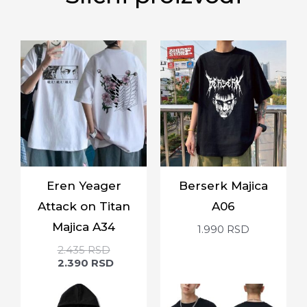
Eren Yeager
Berserk Majica
Attack on Titan
A06
Majica A34
1.990
RSD
2.435
RSD
2.390
RSD