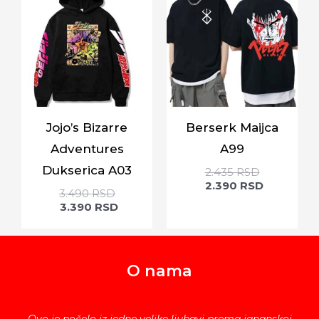
Jojo’s Bizarre
Berserk Maijca
Adventures
A99
Dukserica A03
2.435
RSD
2.390
RSD
3.490
RSD
3.390
RSD
O nama