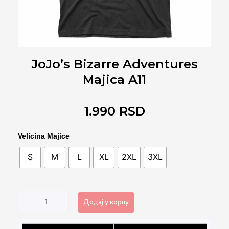
JoJo’s Bizarre Adventures
Majica A11
1.990
RSD
JoJo's
Velicina Majice
Bizarre
S
M
L
XL
2XL
3XL
Adventures
Majica
A11
количина
Додај у корпу
Alternative: