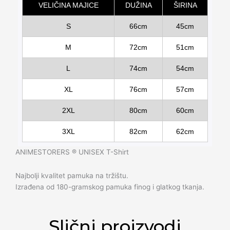
VELIČINA MAJICE
DUŽINA
ŠIRINA
S
66cm
45cm
M
72cm
51cm
L
74cm
54cm
XL
76cm
57cm
2XL
80cm
60cm
3XL
82cm
62cm
ANIMESTORERS ®️ UNISEX T-Shirt
Najbolji kvalitet pamuka na tržištu.
Izrađena od 180-gramskog pamuka finog i glatkog tkanja.
Slični proizvodi