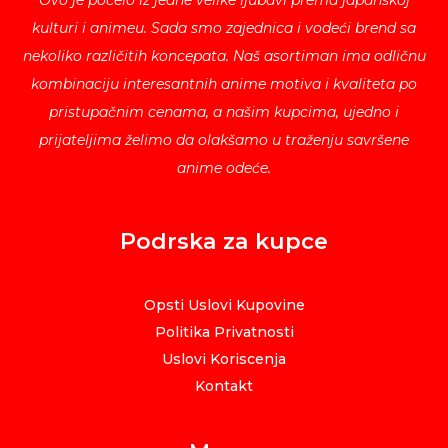
Ovo je počelo iz jedne velike ljubavi prema japanskoj
kulturi i animeu. Sada smo zajednica i vodeći brend sa
nekoliko različitih koncepata. Naš asortiman ima odličnu
kombinaciju interesantnih anime motiva i kvaliteta po
pristupačnim cenama, a našim kupcima, ujedno i
prijateljima želimo da olakšamo u traženju savršene
anime odeće.
Podrska za kupce
Opsti Uslovi Kupovine
Politika Privatnosti
Uslovi Koriscenja
Kontakt