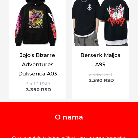
Jojo’s Bizarre
Berserk Maijca
Adventures
A99
Dukserica A03
2.435
RSD
2.390
RSD
3.490
RSD
3.390
RSD
O nama