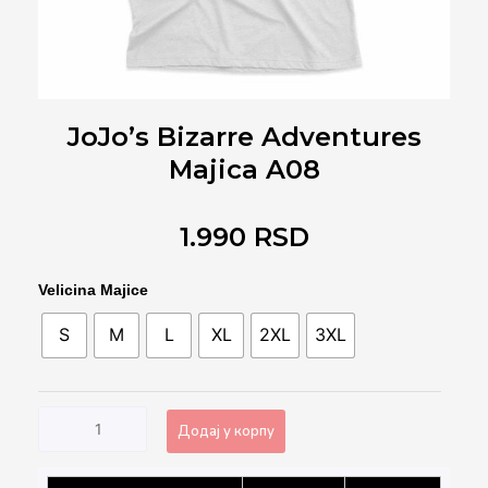
JoJo’s Bizarre Adventures
Majica A08
1.990
RSD
JoJo's
Velicina Majice
Bizarre
S
M
L
XL
2XL
3XL
Adventures
Majica
A08
количина
Додај у корпу
Alternative: