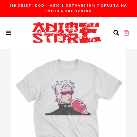
Пређи
ISKORISTI KOD : AS10 I OSTVARI 10% POPUSTA NA
на
SVOJU PORUDZBINU
садржај