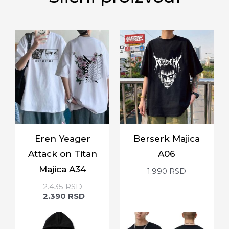
Eren Yeager
Berserk Majica
Attack on Titan
A06
Majica A34
1.990
RSD
2.435
RSD
2.390
RSD