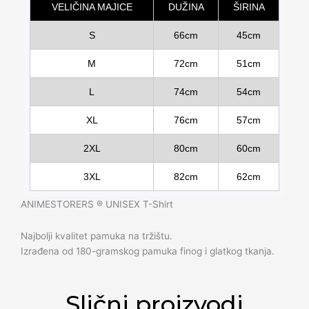
VELIČINA MAJICE
DUŽINA
ŠIRINA
S
66cm
45cm
M
72cm
51cm
L
74cm
54cm
XL
76cm
57cm
2XL
80cm
60cm
3XL
82cm
62cm
ANIMESTORERS ®️ UNISEX T-Shirt
Najbolji kvalitet pamuka na tržištu.
Izrađena od 180-gramskog pamuka finog i glatkog tkanja.
Slični proizvodi